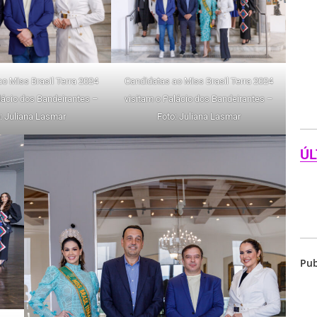
o Miss Brasil Terra 2024
Candidatas ao Miss Brasil Terra 2024
lácio dos Bandeirantes –
visitam o Palácio dos Bandeirantes –
: Juliana Lasmar
Foto: Juliana Lasmar
ÚL
Pub