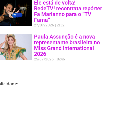
Ele está de volta!
RedeTV! recontrata repórter
Fa Marianno para o “TV
Fama”
27/07/2026
21:12
Paula Assunção é a nova
representante brasileira no
Miss Grand International
2026
25/07/2026
16:46
licidade: