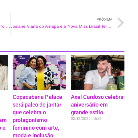
PRÓXIMA
Kristhel Byancco celebra lançamento do seu livro ‘Lapidando Vidas’ na Livraria Argumento
Josiane Viana do Amapá é a Nova Miss Brasil Terra 2024: Um título marcado pela sustentabilidade
Copacabana Palace
Axel Cardoso celebra
será palco de jantar
aniversário em
que celebra o
grande estilo
02/12/2024
16:35
vem
protagonismo
 e
feminino com arte,
moda e inclusão