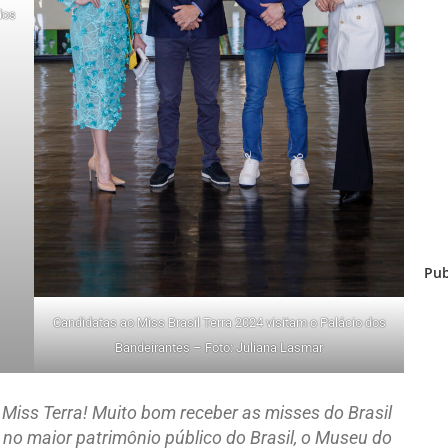
dos
Pub
Candidatas ao Miss Brasil Terra 2024 visitam o Palácio dos
Bandeirantes – Foto: Juliana Lasmar
Miss Terra! Muito bom receber as misses do Brasil
 no maior patrimônio público do Brasil, o Museu do