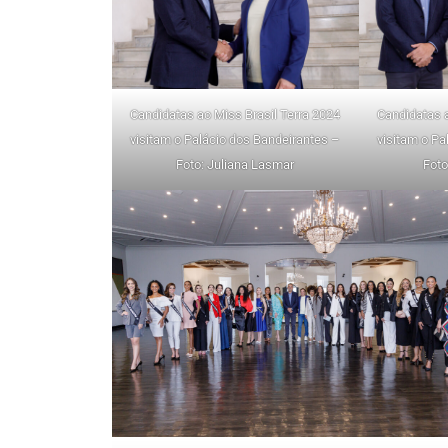
Candidatas ao Miss Brasil Terra 2024
Candidatas a
visitam o Palácio dos Bandeirantes –
visitam o Pa
Foto: Juliana Lasmar
Foto