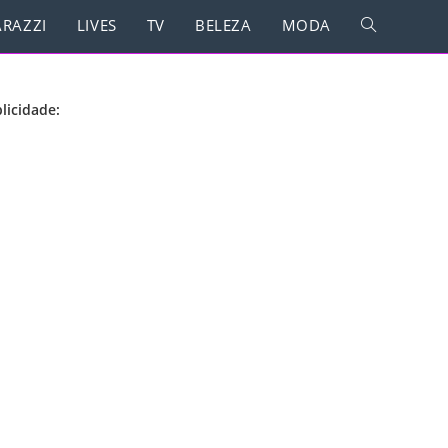
RAZZI
LIVES
TV
BELEZA
MODA
licidade: