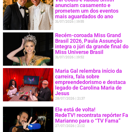
anunciam casamento e
prometem um dos eventos
mais aguardados do ano
31/07/2026
19:55
Recém-coroada Miss Grand
Brasil 2026, Paula Assunção
integra o júri da grande final do
Miss Universe Brasil
31/07/2026
19:52
Maria Gal relembra início da
carreira, fala sobre
empreendedorismo e destaca
legado de Carolina Maria de
Jesus
28/07/2026
21:37
Ele está de volta!
RedeTV! recontrata repórter Fa
Marianno para o “TV Fama”
27/07/2026
21:12