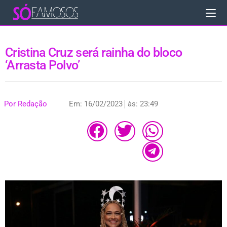
Cristina Cruz será rainha do bloco
‘Arrasta Polvo’
Por
Redação
Em:
16/02/2023
às:
23:49