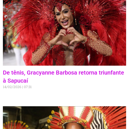
De tênis, Gracyanne Barbosa retorna triunfante
à Sapucaí
14/02/2026
07:31