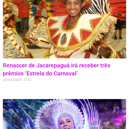
Renascer de Jacarepaguá irá receber três
prêmios ‘Estrela do Carnaval’
25/04/2025
17:37