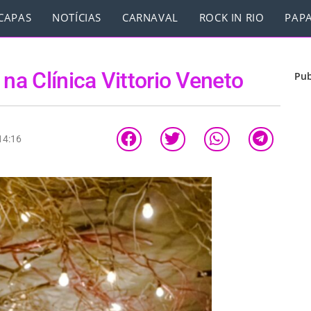
CAPAS
NOTÍCIAS
CARNAVAL
ROCK IN RIO
PAPA
 na Clínica Vittorio Veneto
Pub
14:16