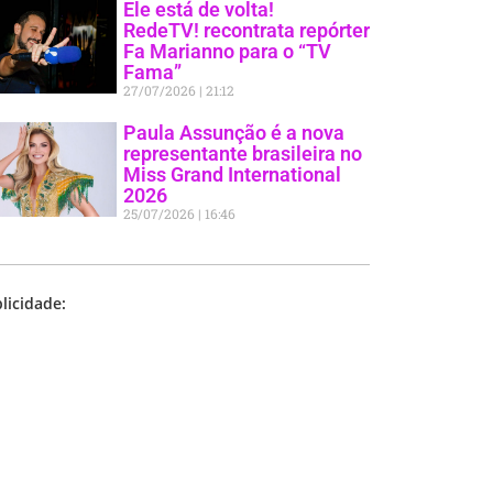
Ele está de volta!
RedeTV! recontrata repórter
Fa Marianno para o “TV
Fama”
27/07/2026
21:12
Paula Assunção é a nova
representante brasileira no
Miss Grand International
2026
25/07/2026
16:46
licidade: