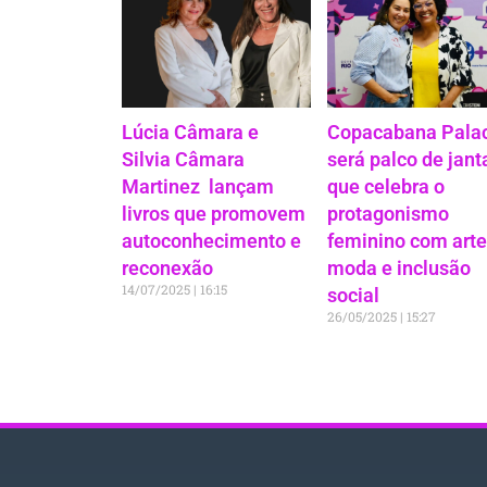
Lúcia Câmara e
Copacabana Pala
Silvia Câmara
será palco de jant
Martinez lançam
que celebra o
livros que promovem
protagonismo
autoconhecimento e
feminino com arte
reconexão
moda e inclusão
14/07/2025
16:15
social
26/05/2025
15:27