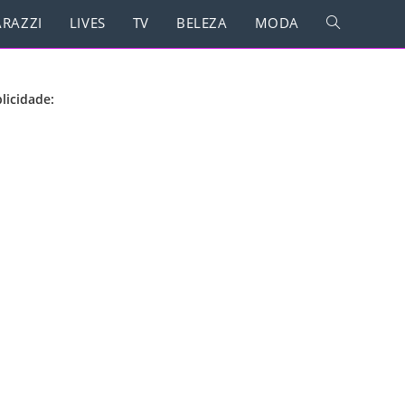
RAZZI
LIVES
TV
BELEZA
MODA
licidade: