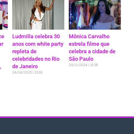
ce
Ludmilla celebra 30
Mônica Carvalho
ar
anos com white party
estrela filme que
repleta de
celebra a cidade de
celebridades no Rio
São Paulo
29/11/2024
16:38
,
de Janeiro
24/04/2025
23:18