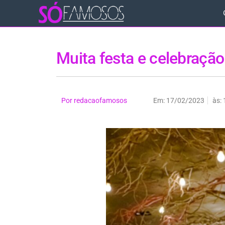
Muita festa e celebração
Por
redacaofamosos
Em:
17/02/2023
às: