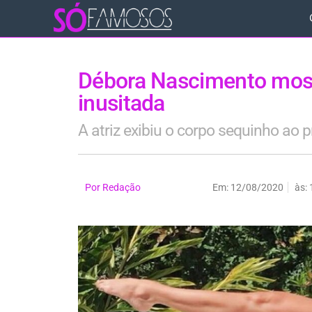
Débora Nascimento mostr
inusitada
A atriz exibiu o corpo sequinho ao p
Por
Redação
Em:
12/08/2020
às: