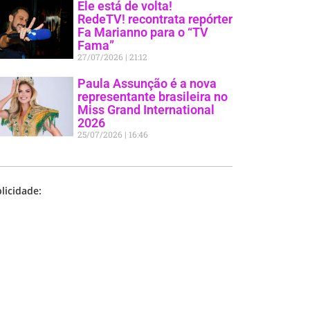
Ele está de volta!
RedeTV! recontrata repórter
Fa Marianno para o “TV
Fama”
27/07/2026
21:12
Paula Assunção é a nova
representante brasileira no
Miss Grand International
2026
25/07/2026
16:46
licidade: