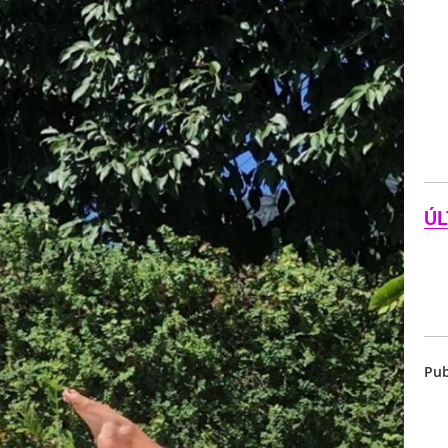
ÚL
Pub