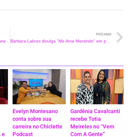
PRÓXIMA
Danni Suzuki pega onda em praia do Rio de Janeiro
Bárbara Labres divulga “Me Ama Mentindo” em parceria com Pelé Milflows e PL
Evelyn Montesano
Gardênia Cavalcanti
conta sobre sua
recebe Totia
carreira no Chiclette
Meireles no “Vem
 e
Podcast
Com A Gente”