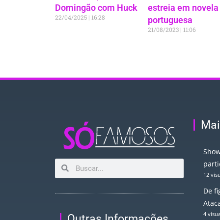
Domingão com Huck
estreia em novela
22/04/2025
16:28
portuguesa
21/08/2023
11:06
Mai
Show
part
12 vis
De f
Atac
4 visu
Outras Informações