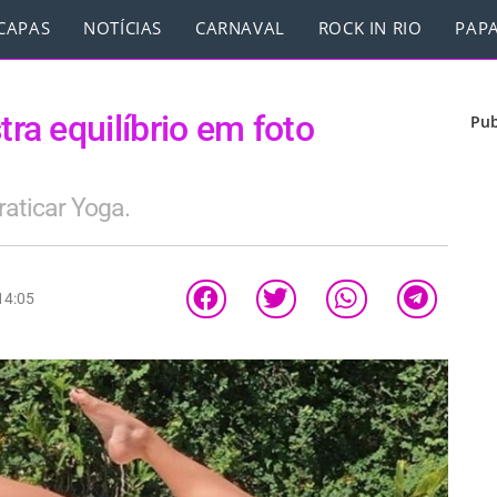
CAPAS
NOTÍCIAS
CARNAVAL
ROCK IN RIO
PAPA
a equilíbrio em foto
Pub
raticar Yoga.
14:05