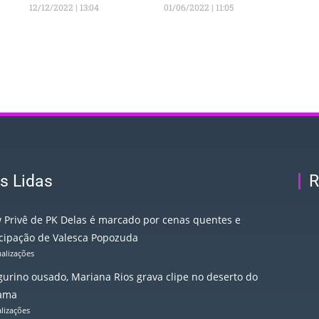
12/12/2022
13:04
01/06/2022
11:05
s Lidas
R
 Privê de PK Delas é marcado por cenas quentes e
icipação de Valesca Popozuda
ualizações
igurino ousado, Mariana Rios grava clipe no deserto do
ama
alizações