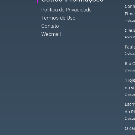
Conh
Política de Privacidade
Pime
Termos de Uso
4 visu
Contato
Cláud
Webmail
4 visu
Paul
2 visu
Rio 
2 visu
“Hoje
no vi
2 visu
Escr
do R
2 visu
O ca