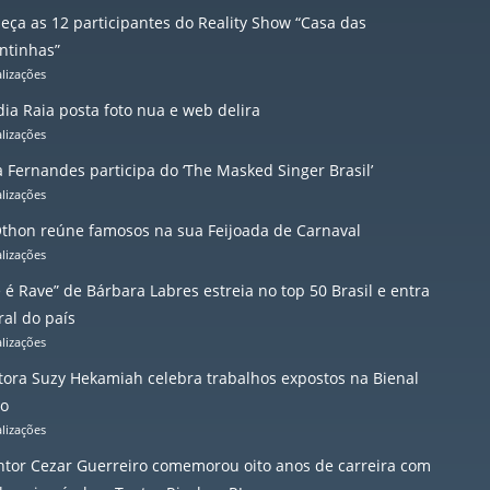
eça as 12 participantes do Reality Show “Casa das
ntinhas”
alizações
ia Raia posta foto nua e web delira
alizações
a Fernandes participa do ‘The Masked Singer Brasil’
alizações
Othon reúne famosos na sua Feijoada de Carnaval
alizações
 é Rave” de Bárbara Labres estreia no top 50 Brasil e entra
ral do país
alizações
itora Suzy Hekamiah celebra trabalhos expostos na Bienal
io
alizações
ntor Cezar Guerreiro comemorou oito anos de carreira com