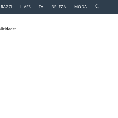
RAZZI
LIVES
TV
BELEZA
MODA
licidade: