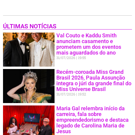
ÚLTIMAS NOTÍCIAS
Val Couto e Kaddu Smith
anunciam casamento e
prometem um dos eventos
mais aguardados do ano
31/07/2026
19:55
Recém-coroada Miss Grand
Brasil 2026, Paula Assunção
integra o júri da grande final do
Miss Universe Brasil
31/07/2026
19:52
Maria Gal relembra início da
carreira, fala sobre
empreendedorismo e destaca
legado de Carolina Maria de
Jesus