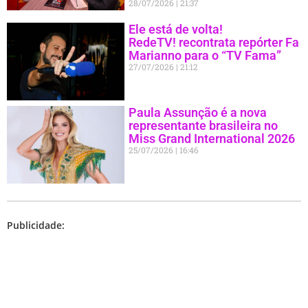
28/07/2026
21:37
Ele está de volta!
RedeTV! recontrata repórter Fa
Marianno para o “TV Fama”
27/07/2026
21:12
Paula Assunção é a nova
representante brasileira no
Miss Grand International 2026
25/07/2026
16:46
Publicidade: