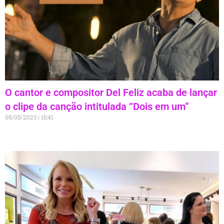
O cantor e compositor Del Feliz acaba de lançar
o clipe da canção intitulada “Dois em um”
05/05/2023
15:41