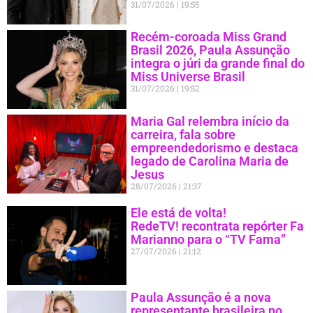
31/07/2026
19:55
Recém-coroada Miss Grand
Brasil 2026, Paula Assunção
integra o júri da grande final do
Miss Universe Brasil
31/07/2026
19:52
Maria Gal relembra início da
carreira, fala sobre
empreendedorismo e destaca
legado de Carolina Maria de
Jesus
28/07/2026
21:37
Ele está de volta!
RedeTV! recontrata repórter Fa
Marianno para o “TV Fama”
27/07/2026
21:12
Paula Assunção é a nova
representante brasileira no