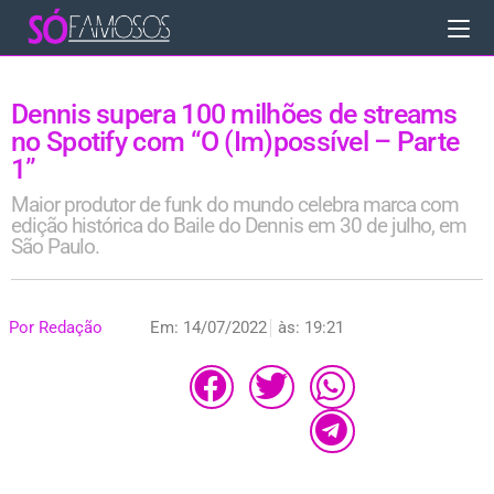
Dennis supera 100 milhões de streams
no Spotify com “O (Im)possível – Parte
1”
Maior produtor de funk do mundo celebra marca com
edição histórica do Baile do Dennis em 30 de julho, em
São Paulo.
Por
Redação
Em:
14/07/2022
às:
19:21