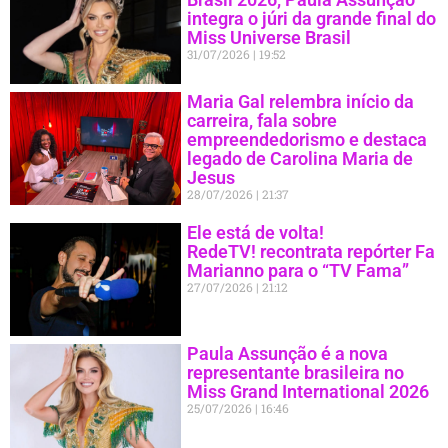
integra o júri da grande final do
Miss Universe Brasil
31/07/2026
19:52
Maria Gal relembra início da
carreira, fala sobre
empreendedorismo e destaca
legado de Carolina Maria de
Jesus
28/07/2026
21:37
Ele está de volta!
RedeTV! recontrata repórter Fa
Marianno para o “TV Fama”
27/07/2026
21:12
Paula Assunção é a nova
representante brasileira no
Miss Grand International 2026
25/07/2026
16:46