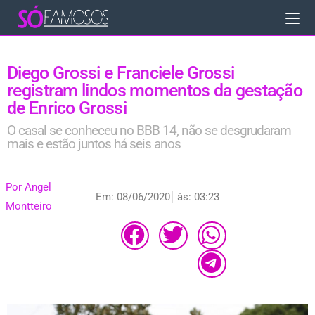
Diego Grossi e Franciele Grossi
registram lindos momentos da gestação
de Enrico Grossi
O casal se conheceu no BBB 14, não se desgrudaram
mais e estão juntos há seis anos
Por
Angel
Em:
08/06/2020
às:
03:23
Montteiro