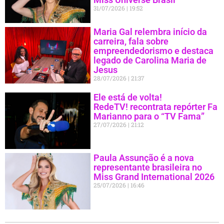
31/07/2026
19:52
Maria Gal relembra início da
carreira, fala sobre
empreendedorismo e destaca
legado de Carolina Maria de
Jesus
28/07/2026
21:37
Ele está de volta!
RedeTV! recontrata repórter Fa
Marianno para o “TV Fama”
27/07/2026
21:12
Paula Assunção é a nova
representante brasileira no
Miss Grand International 2026
25/07/2026
16:46