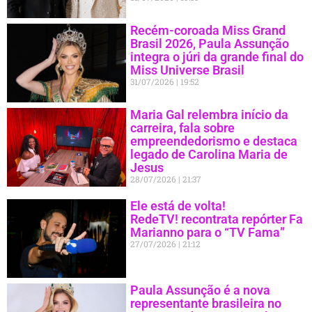
Recém-coroada Miss Grand
Brasil 2026, Paula Assunção
integra o júri da grande final do
Miss Universe Brasil
31/07/2026
19:52
Maria Gal relembra início da
carreira, fala sobre
empreendedorismo e destaca
legado de Carolina Maria de
Jesus
28/07/2026
21:37
Ele está de volta!
RedeTV! recontrata repórter Fa
Marianno para o “TV Fama”
27/07/2026
21:12
Paula Assunção é a nova
representante brasileira no