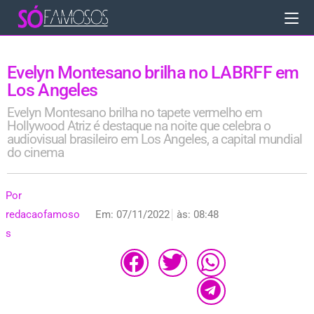
Evelyn Montesano brilha no LABRFF em
Los Angeles
Evelyn Montesano brilha no tapete vermelho em
Hollywood Atriz é destaque na noite que celebra o
audiovisual brasileiro em Los Angeles, a capital mundial
do cinema
Por
redacaofamoso
Em:
07/11/2022
às:
08:48
s