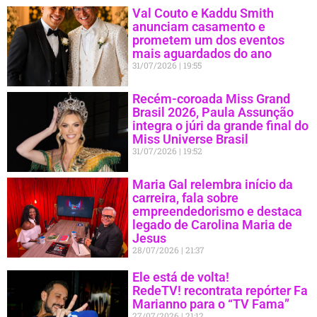
Val Couto e Kaddu Smith
anunciam casamento e
prometem um dos eventos
mais aguardados do ano
31/07/2026
19:55
Recém-coroada Miss Grand
Brasil 2026, Paula Assunção
integra o júri da grande final do
Miss Universe Brasil
31/07/2026
19:52
Maria Gal relembra início da
carreira, fala sobre
empreendedorismo e destaca
legado de Carolina Maria de
Jesus
28/07/2026
21:37
Ele está de volta!
RedeTV! recontrata repórter Fa
Marianno para o “TV Fama”
27/07/2026
21:12