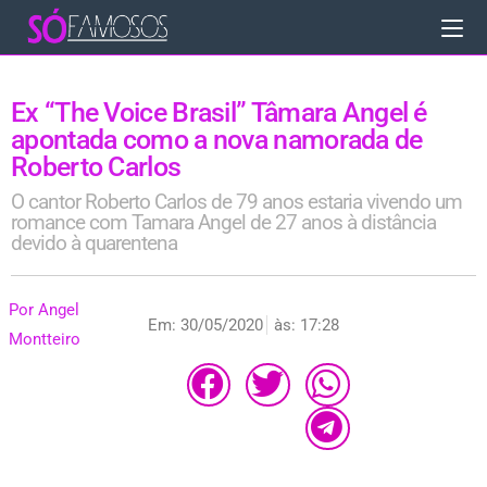
Ex “The Voice Brasil” Tâmara Angel é
apontada como a nova namorada de
Roberto Carlos
O cantor Roberto Carlos de 79 anos estaria vivendo um
romance com Tamara Angel de 27 anos à distância
devido à quarentena
Por
Angel
Em:
30/05/2020
às:
17:28
Montteiro