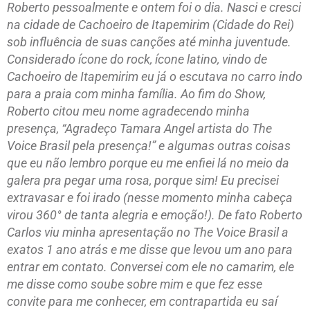
Roberto pessoalmente e ontem foi o dia. Nasci e cresci
na cidade de Cachoeiro de Itapemirim (Cidade do Rei)
sob influência de suas canções até minha juventude.
Considerado ícone do rock, ícone latino, vindo de
Cachoeiro de Itapemirim eu já o escutava no carro indo
para a praia com minha família. Ao fim do Show,
Roberto citou meu nome agradecendo minha
presença, “Agradeço Tamara Angel artista do The
Voice Brasil pela presença!” e algumas outras coisas
que eu não lembro porque eu me enfiei lá no meio da
galera pra pegar uma rosa, porque sim! Eu precisei
extravasar e foi irado (nesse momento minha cabeça
virou 360° de tanta alegria e emoção!). De fato Roberto
Carlos viu minha apresentação no The Voice Brasil a
exatos 1 ano atrás e me disse que levou um ano para
entrar em contato. Conversei com ele no camarim, ele
me disse como soube sobre mim e que fez esse
convite para me conhecer, em contrapartida eu saí