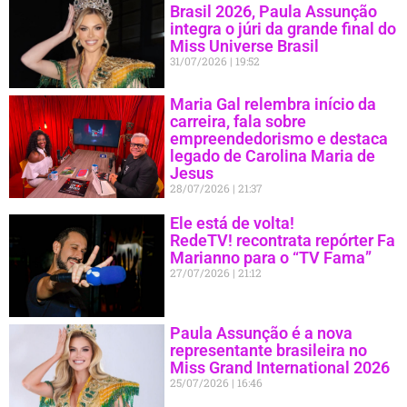
Brasil 2026, Paula Assunção
integra o júri da grande final do
Miss Universe Brasil
31/07/2026
19:52
Maria Gal relembra início da
carreira, fala sobre
empreendedorismo e destaca
legado de Carolina Maria de
Jesus
28/07/2026
21:37
Ele está de volta!
RedeTV! recontrata repórter Fa
Marianno para o “TV Fama”
27/07/2026
21:12
Paula Assunção é a nova
representante brasileira no
Miss Grand International 2026
25/07/2026
16:46