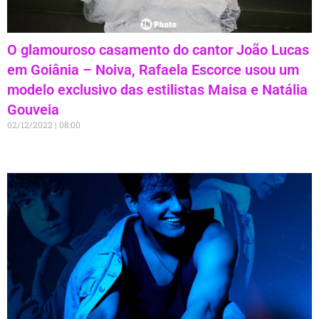
O glamouroso casamento do cantor João Lucas
em Goiânia – Noiva, Rafaela Escorce usou um
modelo exclusivo das estilistas Maisa e Natália
Gouveia
02/12/2022
08:00