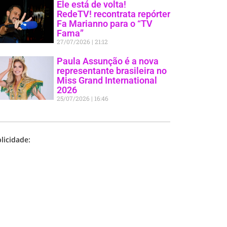
Ele está de volta!
RedeTV! recontrata repórter
Fa Marianno para o “TV
Fama”
27/07/2026
21:12
Paula Assunção é a nova
representante brasileira no
Miss Grand International
2026
25/07/2026
16:46
licidade: