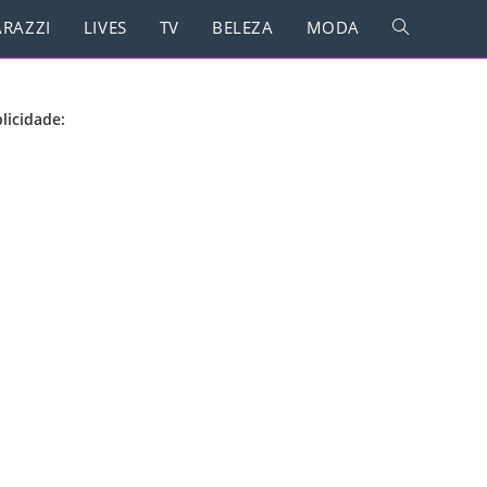
RAZZI
LIVES
TV
BELEZA
MODA
licidade: