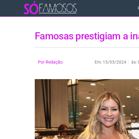
Famosas prestigiam a in
Por
Redação
Em:
15/03/2024
às: