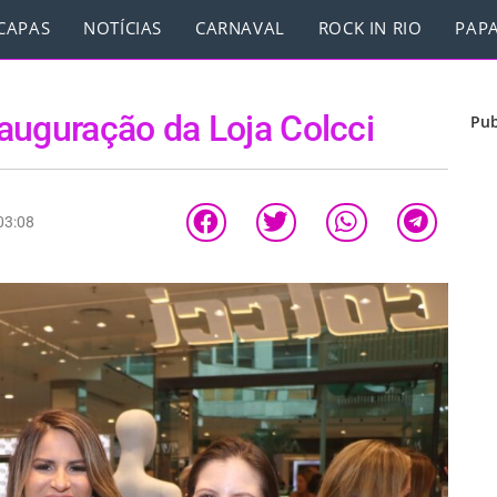
CAPAS
NOTÍCIAS
CARNAVAL
ROCK IN RIO
PAPA
auguração da Loja Colcci
Pub
03:08