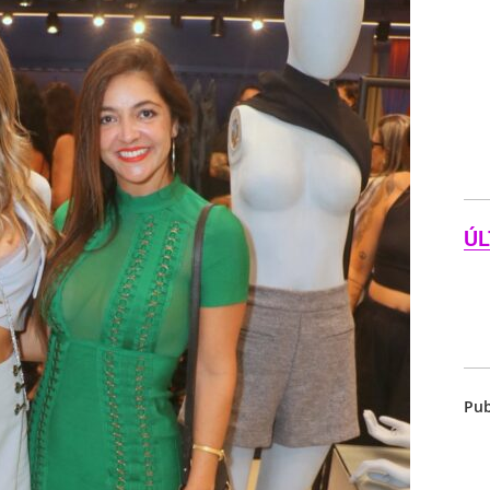
ÚL
Pub