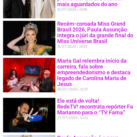
mais aguardados do ano
31/07/2026
19:55
Recém-coroada Miss Grand
Brasil 2026, Paula Assunção
integra o júri da grande final do
Miss Universe Brasil
31/07/2026
19:52
Maria Gal relembra início da
carreira, fala sobre
empreendedorismo e destaca
legado de Carolina Maria de
Jesus
28/07/2026
21:37
Ele está de volta!
RedeTV! recontrata repórter Fa
Marianno para o “TV Fama”
27/07/2026
21:12