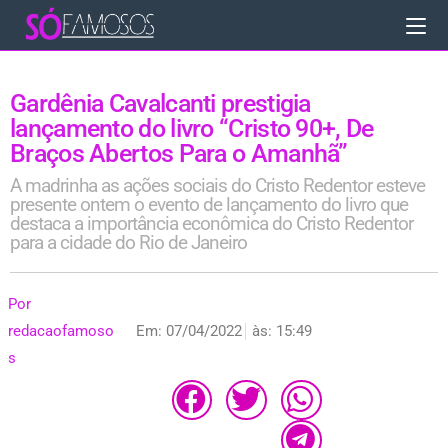
Gardênia Cavalcanti prestigia
lançamento do livro “Cristo 90+, De
Braços Abertos Para o Amanhã”
A madrinha as ações sociais do Cristo Redentor esteve
presente ontem o evento de lançamento do livro que
destaca a importância econômica do Cristo Redentor
para a cidade do Rio de Janeiro
Por
redacaofamoso
Em:
07/04/2022
às:
15:49
s