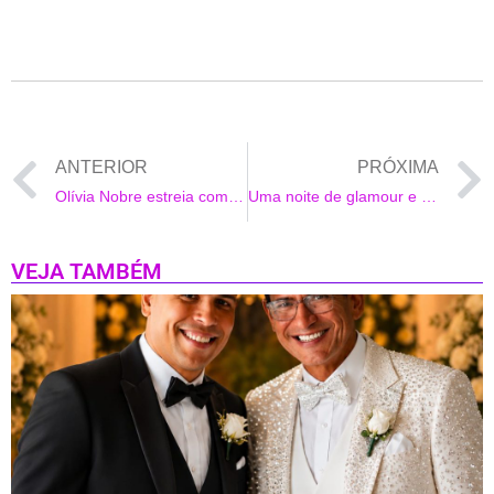
ANTERIOR
PRÓXIMA
Olívia Nobre estreia como musa do Camarote Lapa na Sapucaí
Uma noite de glamour e alegria – Sabrinna Zanini apresenta Mirror Fashion Day 2022, no Copacabana Palace
VEJA TAMBÉM