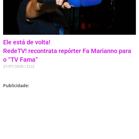
Ele está de volta!
RedeTV! recontrata repórter Fa Marianno para
o “TV Fama”
27/07/2026
21:12
Publicidade: