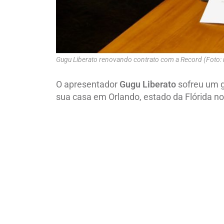
Gugu Liberato renovando contrato com a Record (Foto:
O apresentador
Gugu Liberato
sofreu um g
sua casa em Orlando, estado da Flórida n