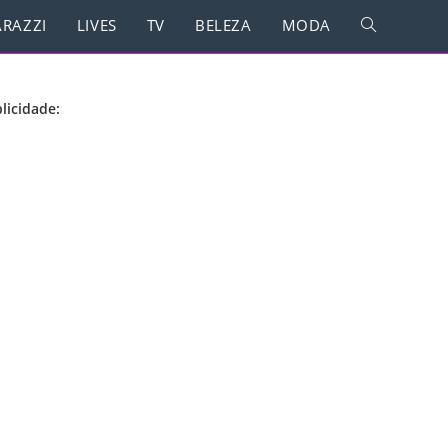
RAZZI
LIVES
TV
BELEZA
MODA
licidade: