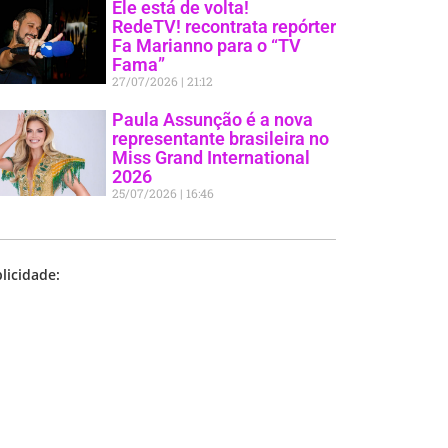
Ele está de volta!
RedeTV! recontrata repórter
Fa Marianno para o “TV
Fama”
27/07/2026
21:12
Paula Assunção é a nova
representante brasileira no
Miss Grand International
2026
25/07/2026
16:46
licidade: