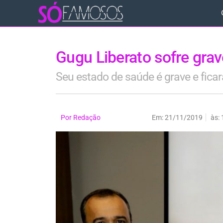
Gugu Liberato sofre gra
Seu estado de saúde é grave e fica
Por
Redação
Em:
21/11/2019
às: