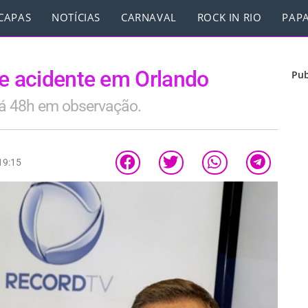
CAPAS
NOTÍCIAS
CARNAVAL
ROCK IN RIO
PAPA
ve acidente em Orlando
Pub
rá 48h em observação.
19:15