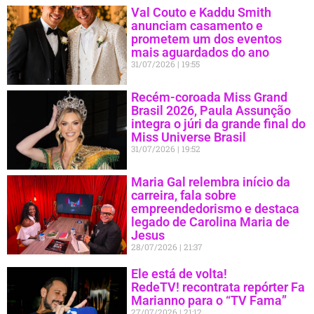
Val Couto e Kaddu Smith
anunciam casamento e
prometem um dos eventos
mais aguardados do ano
31/07/2026
19:55
Recém-coroada Miss Grand
Brasil 2026, Paula Assunção
integra o júri da grande final do
Miss Universe Brasil
31/07/2026
19:52
Maria Gal relembra início da
carreira, fala sobre
empreendedorismo e destaca
legado de Carolina Maria de
Jesus
28/07/2026
21:37
Ele está de volta!
RedeTV! recontrata repórter Fa
Marianno para o “TV Fama”
27/07/2026
21:12