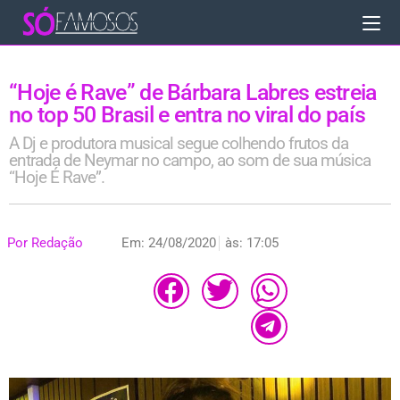
“Hoje é Rave” de Bárbara Labres estreia
no top 50 Brasil e entra no viral do país
A Dj e produtora musical segue colhendo frutos da
entrada de Neymar no campo, ao som de sua música
“Hoje É Rave”.
Por
Redação
Em:
24/08/2020
às:
17:05