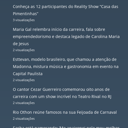
Conheça as 12 participantes do Reality Show “Casa das
Pimentinhas”
3 visualizações
Maria Gal relembra início da carreira, fala sobre
empreendedorismo e destaca legado de Carolina Maria
de Jesus
2 visualizações
Esttevan, modelo brasileiro, que chamou a atenção de
Madonna, mistura música e gastronomia em evento na
Capital Paulista
2 visualizações
O cantor Cezar Guerreiro comemorou oito anos de
carreira com um show incrível no Teatro Rival no RJ
2 visualizações
Rio Othon reúne famosos na sua Feijoada de Carnaval
2 visualizações
Sasha está namorando: ‘Me apaixonei pelo meu melhor