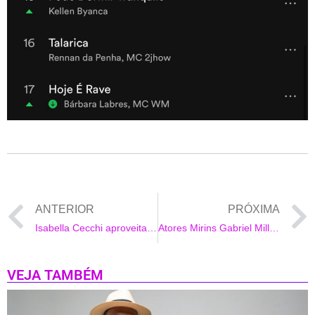
ANTERIOR
PRÓXIMA
Isabella Cecchi aproveita final de semana em casa com diária de R$ 1.500 e apresenta namorado a família
Atores Mirins Gabriel Miller e Marianna Santos lançam HIT “AMIZADE”, no Youtube
VEJA TAMBÉM