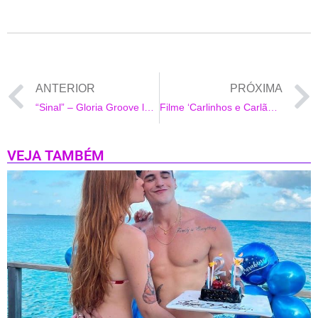
ANTERIOR
PRÓXIMA
“Sinal” – Gloria Groove lança mais uma faixa do EP “Affair”!
Filme ‘Carlinhos e Carlão’ chega a plataforma streaming, com Guel Villela no elenco
VEJA TAMBÉM