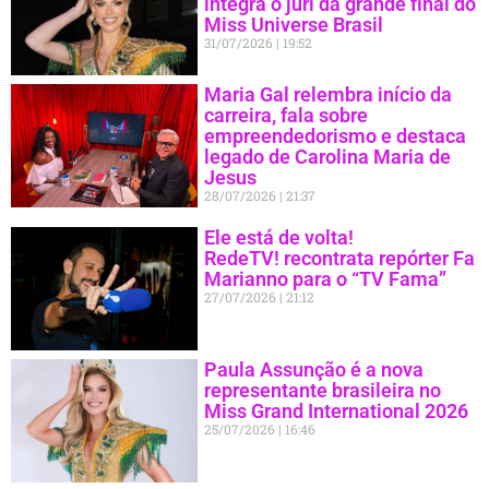
integra o júri da grande final do
Miss Universe Brasil
31/07/2026
19:52
Maria Gal relembra início da
carreira, fala sobre
empreendedorismo e destaca
legado de Carolina Maria de
Jesus
28/07/2026
21:37
Ele está de volta!
RedeTV! recontrata repórter Fa
Marianno para o “TV Fama”
27/07/2026
21:12
Paula Assunção é a nova
representante brasileira no
Miss Grand International 2026
25/07/2026
16:46