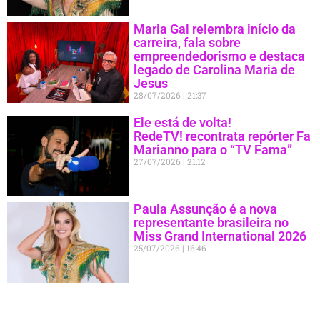
Maria Gal relembra início da
carreira, fala sobre
empreendedorismo e destaca
legado de Carolina Maria de
Jesus
28/07/2026
21:37
Ele está de volta!
RedeTV! recontrata repórter Fa
Marianno para o “TV Fama”
27/07/2026
21:12
Paula Assunção é a nova
representante brasileira no
Miss Grand International 2026
25/07/2026
16:46