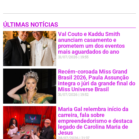
ÚLTIMAS NOTÍCIAS
Val Couto e Kaddu Smith
anunciam casamento e
prometem um dos eventos
mais aguardados do ano
31/07/2026
19:55
Recém-coroada Miss Grand
Brasil 2026, Paula Assunção
integra o júri da grande final do
Miss Universe Brasil
31/07/2026
19:52
Maria Gal relembra início da
carreira, fala sobre
empreendedorismo e destaca
legado de Carolina Maria de
Jesus
28/07/2026
21:37