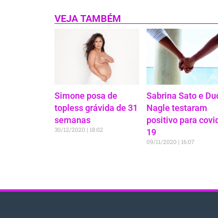
VEJA TAMBÉM
Simone posa de
Sabrina Sato e Du
topless grávida de 31
Nagle testaram
semanas
positivo para covi
30/12/2020
18:02
19
09/11/2020
16:07