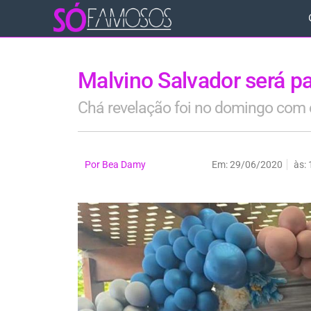
Malvino Salvador será p
Chá revelação foi no domingo com 
Por
Bea Damy
Em:
29/06/2020
às: