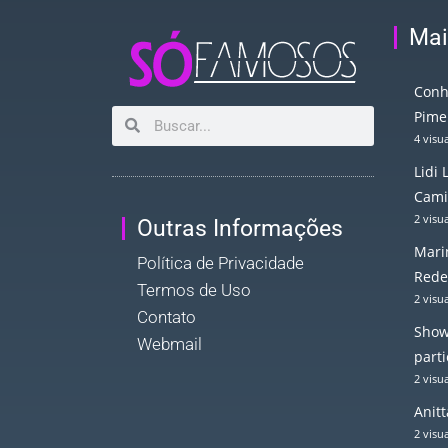
Mai
Conh
Pime
4 visu
Lidi
Cami
2 visu
Outras Informações
Mari
Política de Privacidade
Rede
Termos de Uso
2 visu
Contato
Show
Webmail
part
2 visu
Anitt
2 visu