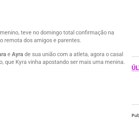
m menino, teve no domingo total confirmação na
ão remota dos amigos e parentes.
ara
e
Ayra
de sua união com a atleta, agora o casal
lho, que Kyra vinha apostando ser mais uma menina.
ÚL
Pub