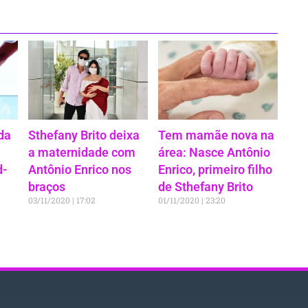
da
Sthefany Brito deixa
Tem mamãe nova na
a maternidade com
área: Nasce Antônio
d-
Antônio Enrico nos
Enrico, primeiro filho
braços
de Sthefany Brito
03/11/2020
17:02
01/11/2020
23:20