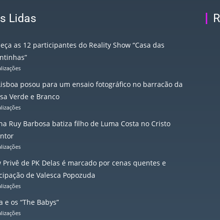
s Lidas
R
eça as 12 participantes do Reality Show “Casa das
ntinhas”
alizações
 Lisboa posou para um ensaio fotográfico no barracão da
sa Verde e Branco
alizações
na Ruy Barbosa batiza filho de Luma Costa no Cristo
ntor
alizações
 Privê de PK Delas é marcado por cenas quentes e
icipação de Valesca Popozuda
alizações
a e os “The Babys”
alizações