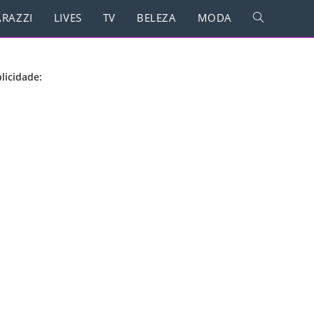
RAZZI
LIVES
TV
BELEZA
MODA
licidade: