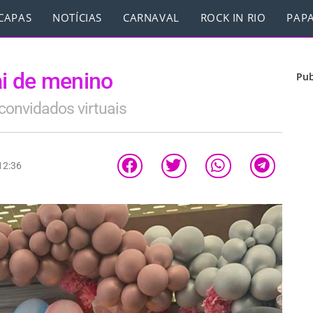
CAPAS
NOTÍCIAS
CARNAVAL
ROCK IN RIO
PAPA
ai de menino
Pub
convidados virtuais
12:36