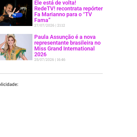
Ele está de volta!
RedeTV! recontrata repórter
Fa Marianno para o “TV
Fama”
27/07/2026
21:12
Paula Assunção é a nova
representante brasileira no
Miss Grand International
2026
25/07/2026
16:46
licidade: