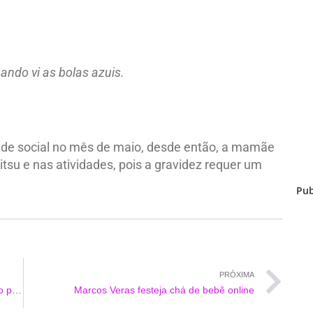
ando vi as bolas azuis.
rede social no mês de maio, desde então, a mamãe
itsu e nas atividades, pois a gravidez requer um
Pub
PRÓXIMA
Anitta rebate rumores de que teria se internado para fazer plástica
Marcos Veras festeja chá de bebê online