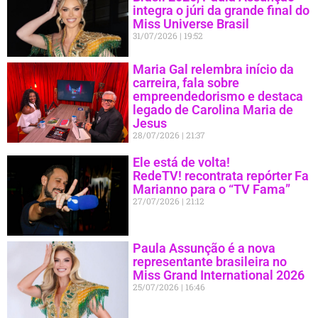
integra o júri da grande final do
Miss Universe Brasil
31/07/2026
19:52
Maria Gal relembra início da
carreira, fala sobre
empreendedorismo e destaca
legado de Carolina Maria de
Jesus
28/07/2026
21:37
Ele está de volta!
RedeTV! recontrata repórter Fa
Marianno para o “TV Fama”
27/07/2026
21:12
Paula Assunção é a nova
representante brasileira no
Miss Grand International 2026
25/07/2026
16:46