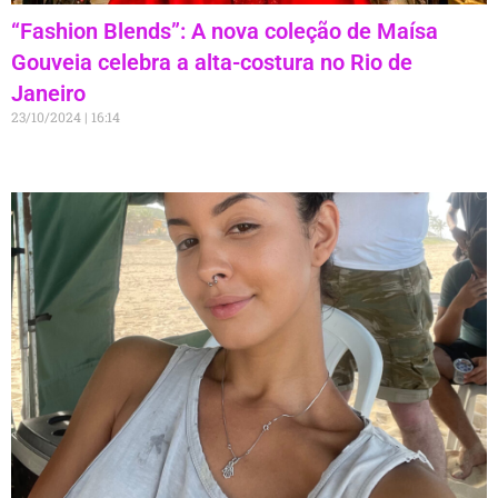
“Fashion Blends”: A nova coleção de Maísa
Gouveia celebra a alta-costura no Rio de
Janeiro
23/10/2024
16:14