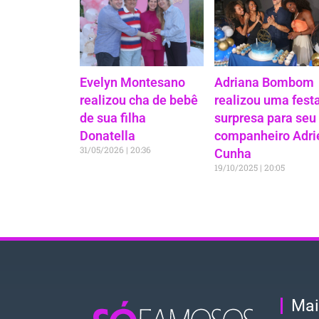
Evelyn Montesano
Adriana Bombom
realizou cha de bebê
realizou uma fest
de sua filha
surpresa para seu
Donatella
companheiro Adri
31/05/2026
20:36
Cunha
19/10/2025
20:05
Mai