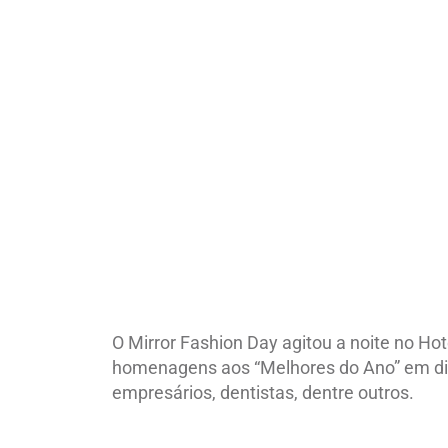
Maria Fernanda Braga, Simone Soares, Luiz Mant
O Mirror Fashion Day agitou a noite no Ho
homenagens aos “Melhores do Ano” em dif
empresários, dentistas, dentre outros.