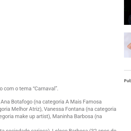
Pub
no com o tema “Carnaval”.
 Ana Botafogo (na categoria A Mais Famosa
egoria Melhor Atriz), Vanessa Fontana (na categoria
egoria make up artist), Maninha Barbosa (na
lta sociedade carioca), Leleco Barbosa (32 anos do