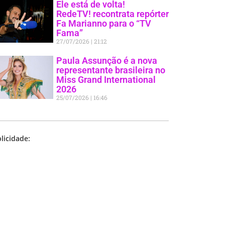
Ele está de volta!
RedeTV! recontrata repórter
Fa Marianno para o “TV
Fama”
27/07/2026
21:12
Paula Assunção é a nova
representante brasileira no
Miss Grand International
2026
25/07/2026
16:46
licidade: