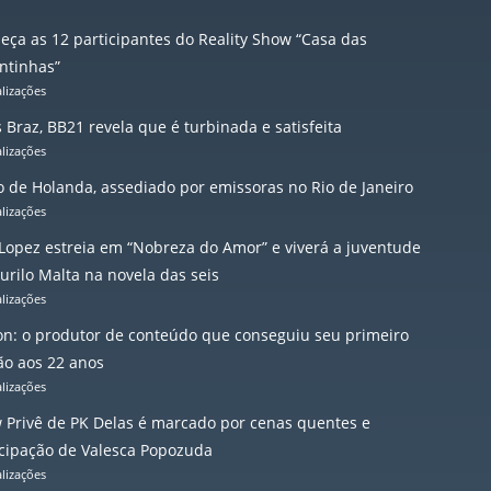
eça as 12 participantes do Reality Show “Casa das
ntinhas”
alizações
 Braz, BB21 revela que é turbinada e satisfeita
alizações
io de Holanda, assediado por emissoras no Rio de Janeiro
alizações
 Lopez estreia em “Nobreza do Amor” e viverá a juventude
urilo Malta na novela das seis
alizações
on: o produtor de conteúdo que conseguiu seu primeiro
ão aos 22 anos
alizações
 Privê de PK Delas é marcado por cenas quentes e
icipação de Valesca Popozuda
alizações