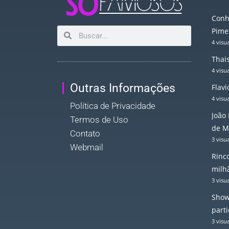
Conh
Pime
4 visu
Thais
4 visu
Outras Informações
Flav
4 visu
Política de Privacidade
João
Termos de Uso
de M
Contato
3 visu
Webmail
Rinc
milh
3 visu
Show
part
3 visu