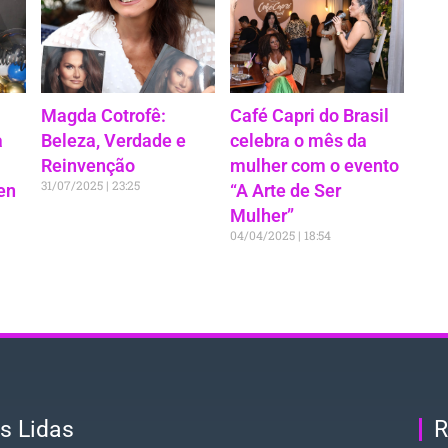
Magda Cotrofê:
Café Capri do Brasil
a
Beleza, Verdade e
celebra o mês da
Reinvenção
mulher com o evento
31/07/2025
23:25
en
“A Arte de Ser
Mulher”
04/04/2025
18:54
s Lidas
R