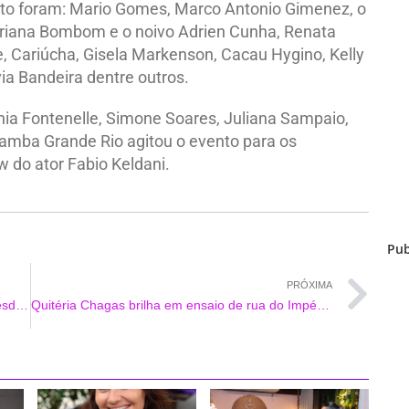
to foram: Mario Gomes, Marco Antonio Gimenez, o
riana Bombom e o noivo Adrien Cunha, Renata
e, Cariúcha, Gisela Markenson, Cacau Hygino, Kelly
ia Bandeira dentre outros.
ia Fontenelle, Simone Soares, Juliana Sampaio,
samba Grande Rio agitou o evento para os
do ator Fabio Keldani.
Pub
PRÓXIMA
A atriz Mineira Cárlem Miranda, apaixonada desde criança por filmes, séries e novelas, tinha um sonho e o realizou
Quitéria Chagas brilha em ensaio de rua do Império Serrano