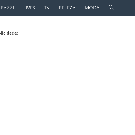
RAZZI
LIVES
TV
BELEZA
MODA
licidade:
nata Fabris, Vanessa Fontana, Natalia Barcia