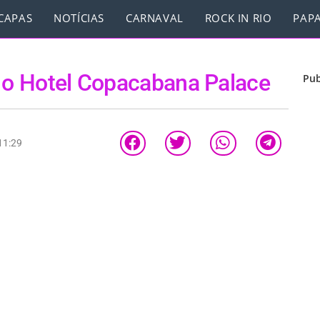
CAPAS
NOTÍCIAS
CARNAVAL
ROCK IN RIO
PAPA
a o Hotel Copacabana Palace
Pub
11:29
Re