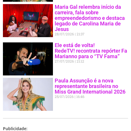
Maria Gal relembra início da
carreira, fala sobre
empreendedorismo e destaca
legado de Carolina Maria de
Jesus
28/07/2026
21:37
Ele está de volta!
RedeTV! recontrata repórter Fa
Marianno para o “TV Fama”
27/07/2026
21:12
Paula Assunção é a nova
representante brasileira no
Miss Grand International 2026
25/07/2026
16:46
Publicidade: