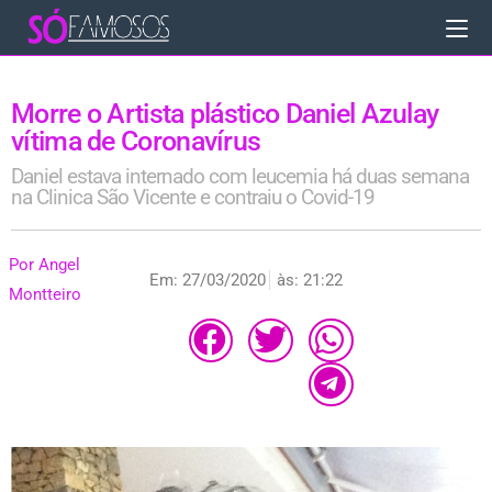
Morre o Artista plástico Daniel Azulay
vítima de Coronavírus
Daniel estava internado com leucemia há duas semana
na Clinica São Vicente e contraiu o Covid-19
Por
Angel
Em:
27/03/2020
às:
21:22
Montteiro