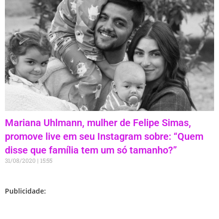
Mariana Uhlmann, mulher de Felipe Simas,
promove live em seu Instagram sobre: “Quem
disse que família tem um só tamanho?”
31/08/2020
15:55
Publicidade: