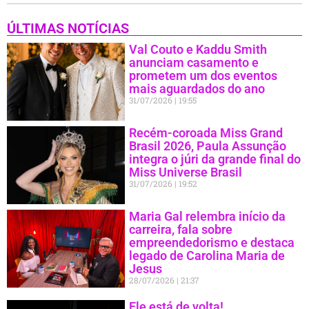
ÚLTIMAS NOTÍCIAS
Val Couto e Kaddu Smith
anunciam casamento e
prometem um dos eventos
mais aguardados do ano
31/07/2026
19:55
Recém-coroada Miss Grand
Brasil 2026, Paula Assunção
integra o júri da grande final do
Miss Universe Brasil
31/07/2026
19:52
Maria Gal relembra início da
carreira, fala sobre
empreendedorismo e destaca
legado de Carolina Maria de
Jesus
28/07/2026
21:37
Ele está de volta!