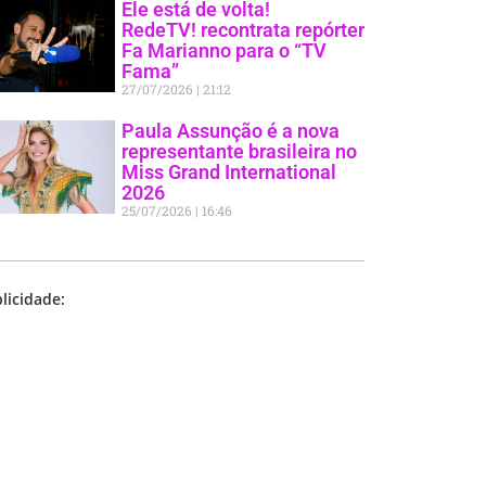
Ele está de volta!
RedeTV! recontrata repórter
Fa Marianno para o “TV
Fama”
27/07/2026
21:12
Paula Assunção é a nova
representante brasileira no
Miss Grand International
2026
25/07/2026
16:46
licidade: