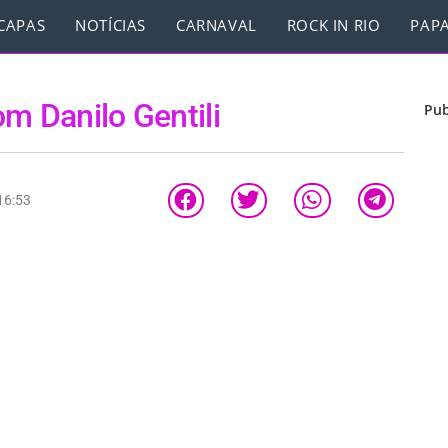
CAPAS
NOTÍCIAS
CARNAVAL
ROCK IN RIO
PAPA
m Danilo Gentili
Pub
16:53