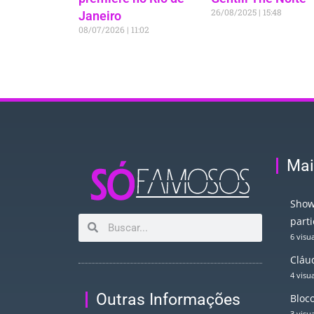
26/08/2025
15:48
Janeiro
08/07/2026
11:02
Mai
Show
part
6 visu
Cláud
4 visu
Outras Informações
Bloco
3 visu