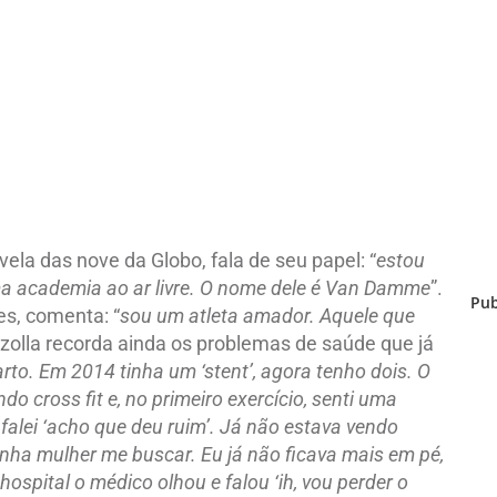
ela das nove da Globo, fala de seu papel: “
estou
 academia ao ar livre. O nome dele é Van Damme
”.
Pub
s, comenta: “
sou um atleta amador. Aquele que
azolla recorda ainda os problemas de saúde que já
arto. Em 2014 tinha um ‘stent’, agora tenho dois. O
do cross fit e, no primeiro exercício, senti uma
alei ‘acho que deu ruim’. Já não estava vendo
 minha mulher me buscar. Eu já não ficava mais em pé,
ospital o médico olhou e falou ‘ih, vou perder o