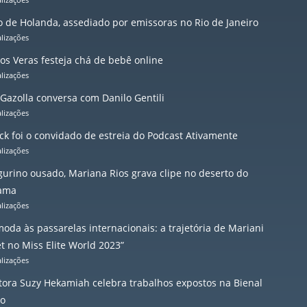
io de Holanda, assediado por emissoras no Rio de Janeiro
alizações
os Veras festeja chá de bebê online
alizações
 Gazolla conversa com Danilo Gentili
alizações
ck foi o convidado de estreia do Podcast Ativamente
alizações
igurino ousado, Mariana Rios grava clipe no deserto do
ama
alizações
oda às passarelas internacionais: a trajetória de Mariani
t no Miss Elite World 2023”
alizações
itora Suzy Hekamiah celebra trabalhos expostos na Bienal
io