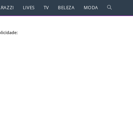
RAZZI
LIVES
TV
BELEZA
MODA
licidade: