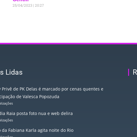
25/04/2023
20:27
s Lidas
R
 Privê de PK Delas é marcado por cenas quentes e
icipação de Valesca Popozuda
alizações
ia Raia posta foto nua e web delira
alizações
 da Fabiana Karla agita noite do Rio
alizações