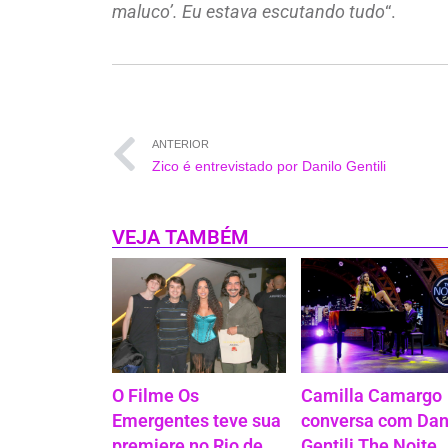
maluco’. Eu estava escutando tudo
“.
ANTERIOR
Zico é entrevistado por Danilo Gentili
VEJA TAMBÉM
O Filme Os
Camilla Camargo
Emergentes teve sua
conversa com Dan
premiere no Rio de
Gentili The Noite