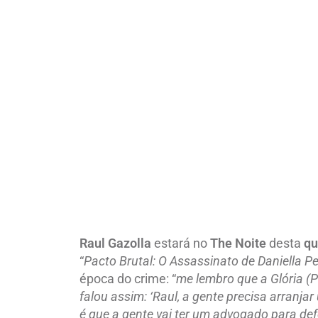
Raul Gazolla
estará no
The Noite
desta
qu
“
Pacto Brutal: O Assassinato de Daniella P
época do crime: “
me lembro que a Glória (P
falou assim: ‘Raul, a gente precisa arranja
é que a gente vai ter um advogado para def