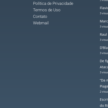
Política de Privacidade
Flav
Termos de Uso
3 visu
Contato
Marc
Webmail
3 visu
Raul
3 visu
D’Bla
3 visu
De f
Atac
3 visu
“Da m
Piage
2 visu
Escr
do R