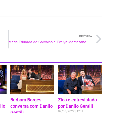
PRÓXIMA
Maria Eduarda de Carvalho e Evelyn Montesano prestigiam o espetaculo Virada no Looping
Barbara Borges
Zico é entrevistado
ilo
conversa com Danilo
por Danilo Gentili
09/08/2022
17:11
Gentili