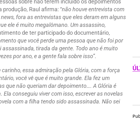
ssoas sobre não terem incluído os depoimentos
produção, Raul afirma: “
não houve entrevista com
 news, fora as entrevistas que eles deram em alguns
orque ele é muito megalômano. Um assassino,
ntimento de ter participado do documentário,
 momento que você perde uma pessoa que não foi por
i assassinada, tirada da gente. Todo ano é muito
vezes por ano, e a gente fala sobre isso”
.
ÚL
 carinho, essa admiração pela Glória, com a força
rio, você vê que é muito grande. Ela fez um
istas que não queriam dar depoimento…. A Glória é
a. Ela conseguiu viver com isso, escrever as novelas
ovela com a filha tendo sido assassinada. Não sei
Pub