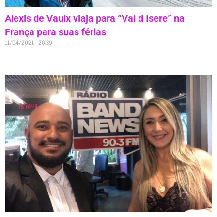
Alexis de Vaulx viaja para “Val d Isere” na
França para suas férias
11/04/2021
20:39