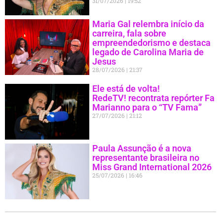
31/07/2026
19:52
Maria Gal relembra início da
carreira, fala sobre
empreendedorismo e destaca
legado de Carolina Maria de
Jesus
28/07/2026
21:37
Ele está de volta!
RedeTV! recontrata repórter Fa
Marianno para o “TV Fama”
27/07/2026
21:12
Paula Assunção é a nova
representante brasileira no
Miss Grand International 2026
25/07/2026
16:46