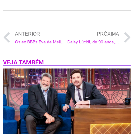
ANTERIOR
PRÓXIMA
Os ex BBBs Eva de Mello e Ayrton Lima, o Papito, pais de Ana Clara, estão separados desde Dezembro
Daisy Lúcidi, de 90 anos, morre de Covid-19
VEJA TAMBÉM