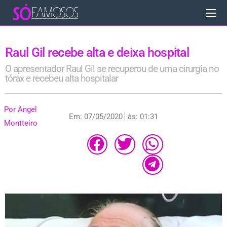
Raul Gil recebe alta e deixa hospital
O apresentador Raul Gil se recuperou de uma cirurgia no
tórax e recebeu alta hospitalar
Por
Angel
Em:
07/05/2020
às:
01:31
Montteiro