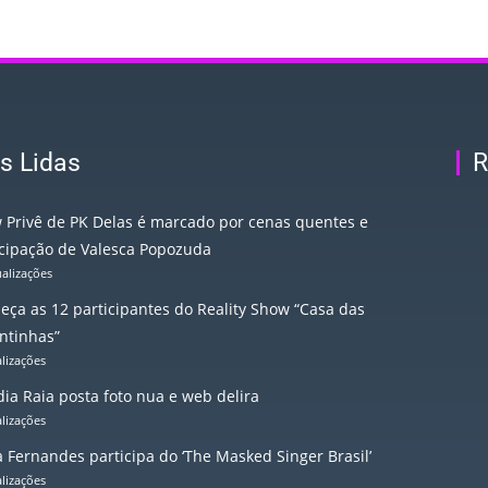
s Lidas
R
 Privê de PK Delas é marcado por cenas quentes e
icipação de Valesca Popozuda
ualizações
eça as 12 participantes do Reality Show “Casa das
ntinhas”
alizações
ia Raia posta foto nua e web delira
alizações
a Fernandes participa do ‘The Masked Singer Brasil’
alizações