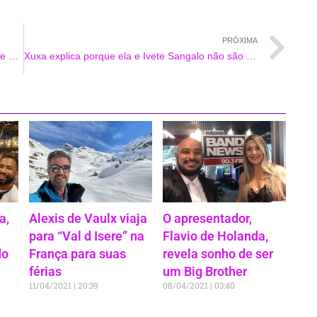
PRÓXIMA
Micael mostra a casa do pai de Babu Santana e diz que o ator está sendo vítima de Fake News
Xuxa explica porque ela e Ivete Sangalo não são mais amigas
a,
Alexis de Vaulx viaja
O apresentador,
para “Val d Isere” na
Flavio de Holanda,
do
França para suas
revela sonho de ser
férias
um Big Brother
11/04/2021
20:39
08/04/2021
03:40