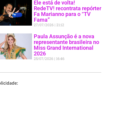
Ele está de volta!
RedeTV! recontrata repórter
Fa Marianno para o “TV
Fama”
27/07/2026
21:12
Paula Assunção é a nova
representante brasileira no
Miss Grand International
2026
25/07/2026
16:46
licidade: