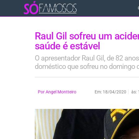
Raul Gil sofreu um acid
saúde é estável
O apresentador Raul Gil, de 82 anos
doméstico que sofreu no domingo 
Por
Angel Montteiro
Em:
18/04/2020
às: