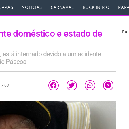
CAPAS
NOTÍCIAS
CARNAVAL
ROCK IN RIO
PAPA
ente doméstico e estado de
Pub
, está internado devido a um acidente
de Páscoa
17:03