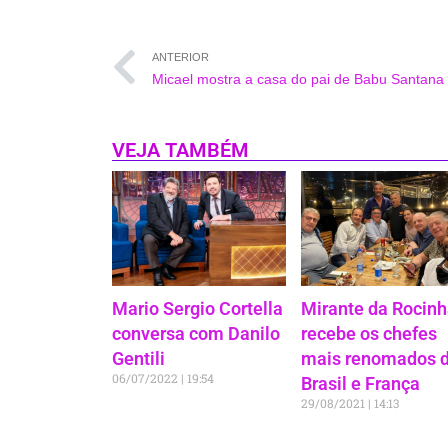
ANTERIOR
VEJA TAMBÉM
Mario Sergio Cortella
Mirante da Rocinh
conversa com Danilo
recebe os chefes
Gentili
mais renomados 
06/07/2022
19:54
Brasil e França
29/08/2021
14:13