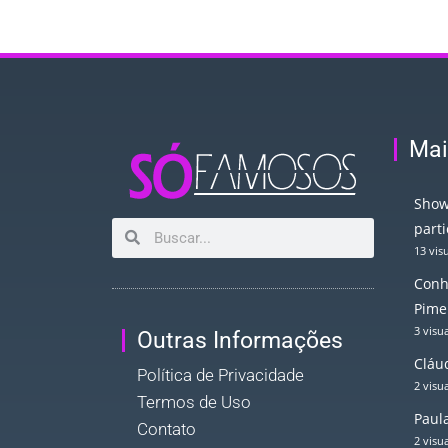
Mai
Show
part
13 vis
Conh
Pime
3 visu
Outras Informações
Cláud
Política de Privacidade
2 visu
Termos de Uso
Paul
Contato
2 visu