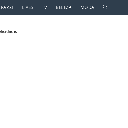
RAZZI
LIVES
TV
BELEZA
MODA
licidade: