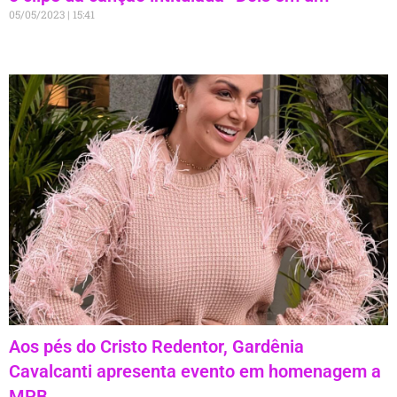
05/05/2023
15:41
Aos pés do Cristo Redentor, Gardênia
Cavalcanti apresenta evento em homenagem a
MPB