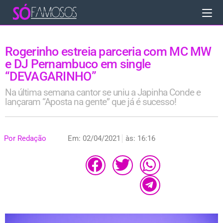
Rogerinho estreia parceria com MC MW
e DJ Pernambuco em single
“DEVAGARINHO”
Na última semana cantor se uniu a Japinha Conde e
lançaram “Aposta na gente” que já é sucesso!
Por
Redação
Em:
02/04/2021
às:
16:16