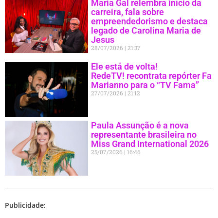
Maria Gal relembra início da
carreira, fala sobre
empreendedorismo e destaca
legado de Carolina Maria de
Jesus
28/07/2026
21:37
Ele está de volta!
RedeTV! recontrata repórter Fa
Marianno para o “TV Fama”
27/07/2026
21:12
Paula Assunção é a nova
representante brasileira no
Miss Grand International 2026
25/07/2026
16:46
Publicidade: