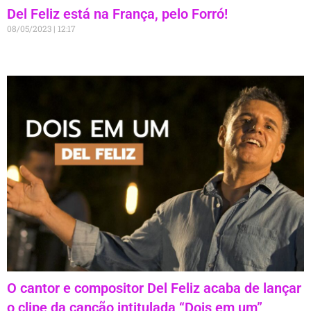
Del Feliz está na França, pelo Forró!
08/05/2023
12:17
O cantor e compositor Del Feliz acaba de lançar
o clipe da canção intitulada “Dois em um”