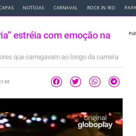
CAPAS
NOTÍCIAS
CARNAVAL
ROCK IN RIO
PAPA
ria” estréia com emoção na
Pub
ores que carregavam ao longo da carreira
11:43