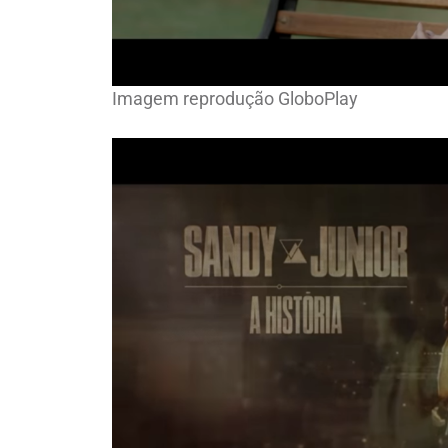
Imagem reprodução GloboPlay