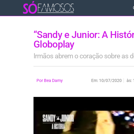
“Sandy e Junior: A Histó
Globoplay
Irmãos abrem o coração sobre as d
Por
Bea Damy
Em:
10/07/2020
às: