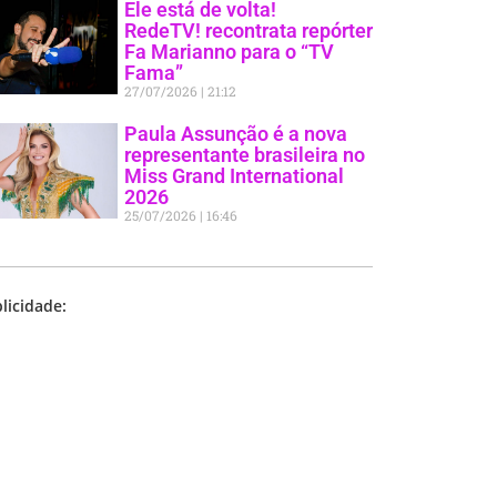
Ele está de volta!
RedeTV! recontrata repórter
Fa Marianno para o “TV
Fama”
27/07/2026
21:12
Paula Assunção é a nova
representante brasileira no
Miss Grand International
2026
25/07/2026
16:46
licidade: