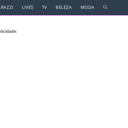
RAZZI
LIVES
TV
BELEZA
MODA
licidade: