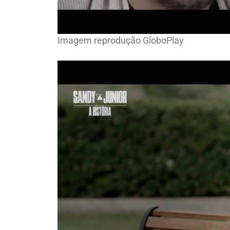
Imagem reprodução GloboPlay