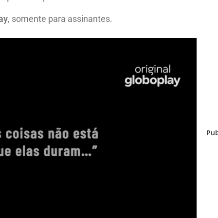
ay
, somente para assinantes.
Pub