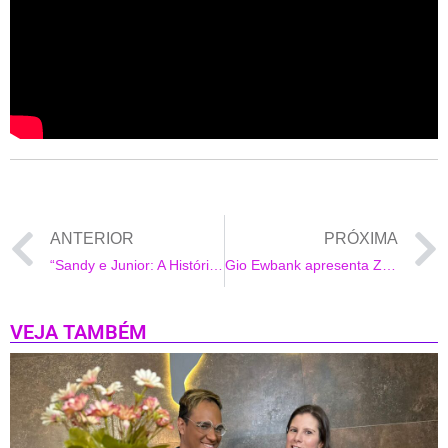
O vídeo que foi lançado ao 12h já somava mais de
60
mil visualizações
em apenas 6 minutos no ar.
Pra entender melhor a intensidade do trabalho,
confere ai o clipe inteiro lançado hoje às 12h.
ANTERIOR
PRÓXIMA
“Sandy e Junior: A História” estréia com emoção na Globoplay
Gio Ewbank apresenta Zyan e recebem alta
VEJA TAMBÉM