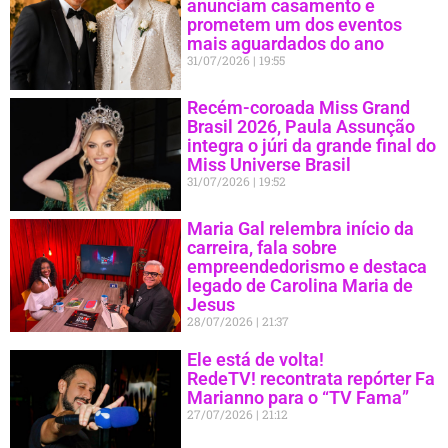
anunciam casamento e
prometem um dos eventos
mais aguardados do ano
31/07/2026
19:55
Recém-coroada Miss Grand
Brasil 2026, Paula Assunção
integra o júri da grande final do
Miss Universe Brasil
31/07/2026
19:52
Maria Gal relembra início da
carreira, fala sobre
empreendedorismo e destaca
legado de Carolina Maria de
Jesus
28/07/2026
21:37
Ele está de volta!
RedeTV! recontrata repórter Fa
Marianno para o “TV Fama”
27/07/2026
21:12