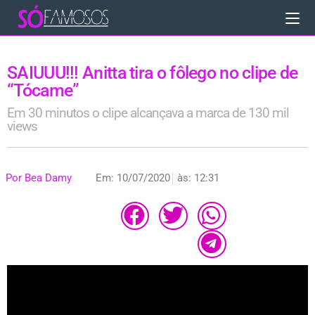
SAIUUU!!! Anitta tira o fôlego no clipe de
“Tócame”
Em 30 minutos o clipe alcançava a marca de 130 mil
views
Por
Bea Damy
Em:
10/07/2020
às:
12:31