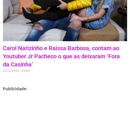
Carol Narizinho e Raissa Barbosa, contam ao
Youtuber Jr Pacheco o que as deixaram ‘Fora
da Casinha’
11/11/2021
19:05
Publicidade: