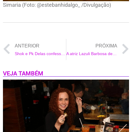
Simaria (Foto: @estebanhidalgo_ /Divulgação)
ANTERIOR
PRÓXIMA
Shok e Pk Delas confessam que clipe recém lançado “Cena de Filme” foi um “tiro no escuro”
A atriz Lazuli Barbosa de Verão 90 lançou na quarentena projeto com contos de Olavo Bilac
VEJA TAMBÉM