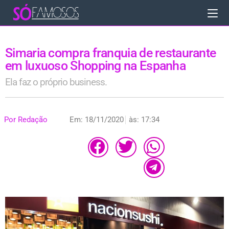
Simaria compra franquia de restaurante
em luxuoso Shopping na Espanha
Ela faz o próprio business.
Por
Redação
Em:
18/11/2020
às:
17:34