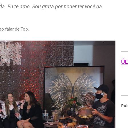
da. Eu te amo. Sou grata por poder ter você na
o falar de Tob.
ÚL
Pub