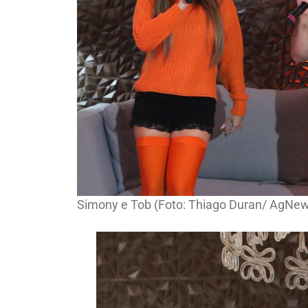
Simony e Tob (Foto: Thiago Duran/ AgNe