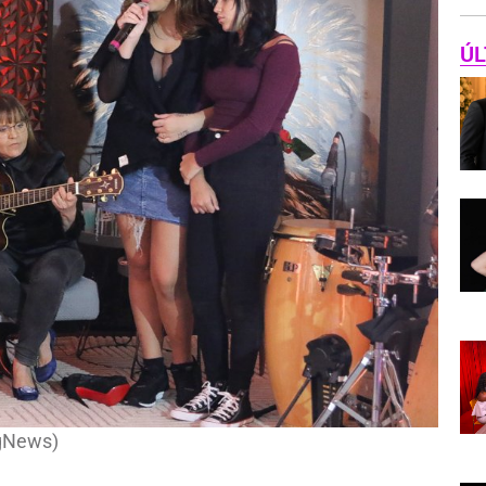
ÚL
AgNews)