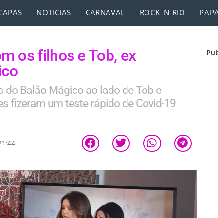
CAPAS
NOTÍCIAS
CARNAVAL
ROCK IN RIO
PAPA
 os filhos e Tob, ex
Pub
ico
 do Balão Mágico ao lado de Tob e
tes fizeram um teste rápido de Covid-19
21:44