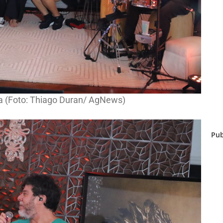
a (Foto: Thiago Duran/ AgNews)
Pub