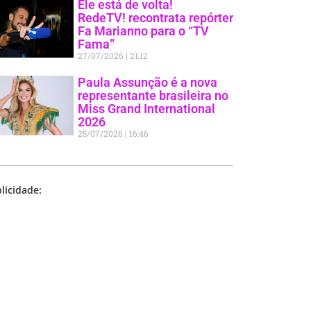
Ele está de volta!
RedeTV! recontrata repórter
Fa Marianno para o “TV
Fama”
27/07/2026
21:12
Paula Assunção é a nova
representante brasileira no
Miss Grand International
2026
25/07/2026
16:46
licidade: