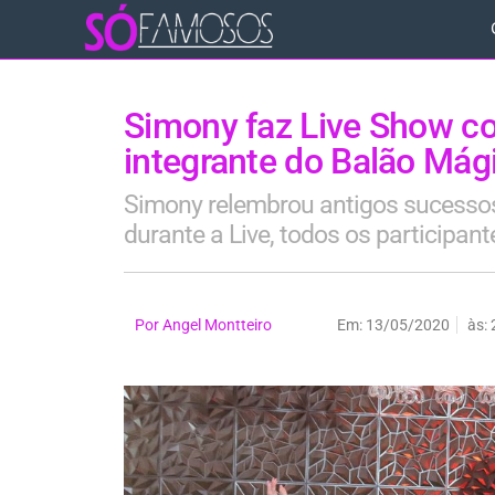
Simony faz Live Show com
integrante do Balão Mág
Simony relembrou antigos sucessos
durante a Live, todos os participan
Por
Angel Montteiro
Em:
13/05/2020
às: