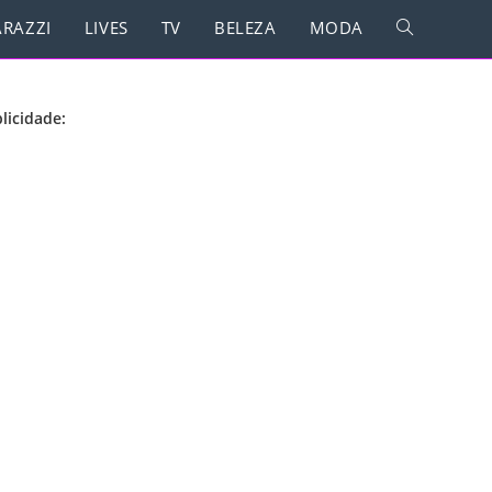
RAZZI
LIVES
TV
BELEZA
MODA
licidade: