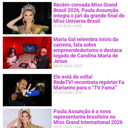
Recém-coroada Miss Grand
Brasil 2026, Paula Assunção
integra o júri da grande final do
Miss Universe Brasil
31/07/2026
19:52
Maria Gal relembra início da
carreira, fala sobre
empreendedorismo e destaca
legado de Carolina Maria de
Jesus
28/07/2026
21:37
Ele está de volta!
RedeTV! recontrata repórter Fa
Marianno para o “TV Fama”
27/07/2026
21:12
Paula Assunção é a nova
representante brasileira no
Miss Grand International 2026
25/07/2026
16:46