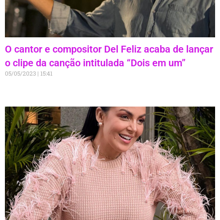
O cantor e compositor Del Feliz acaba de lançar
o clipe da canção intitulada “Dois em um”
05/05/2023
15:41