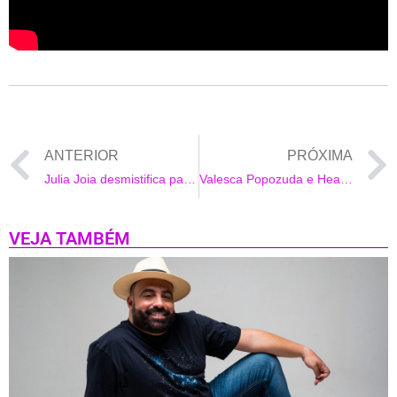
ANTERIOR
PRÓXIMA
Julia Joia desmistifica padrão de beleza e fala sobre auto estima em nova música
Valesca Popozuda e Heavy Baile lançam ‘Me Come e Some’
VEJA TAMBÉM