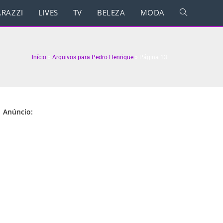
RAZZI
LIVES
TV
BELEZA
MODA
Início
»
Arquivos para Pedro Henrique
»
Página 13
Anúncio: