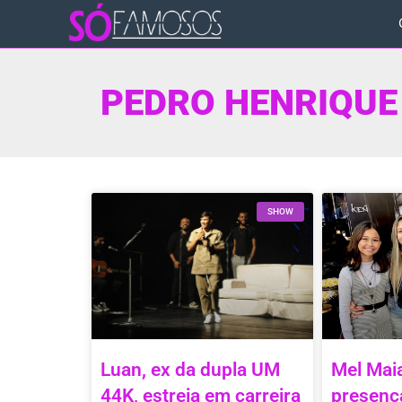
PEDRO HENRIQUE
SHOW
Luan, ex da dupla UM
Mel Mai
44K, estreia em carreira
presenç