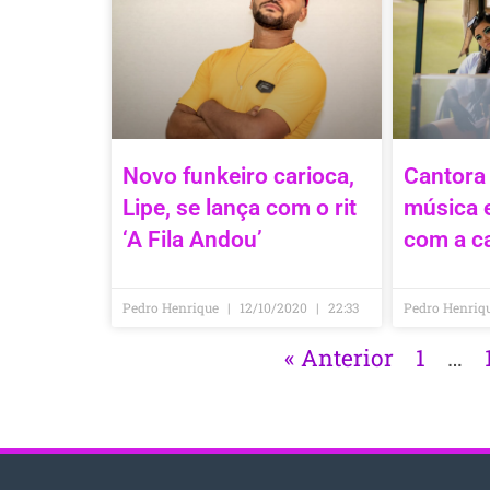
Novo funkeiro carioca,
Cantora
Lipe, se lança com o rit
música 
‘A Fila Andou’
com a c
Pedro Henrique
12/10/2020
22:33
Pedro Henriq
« Anterior
1
…