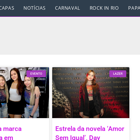
CAPAS
NOTÍCIAS
CARNAVAL
ROCK IN RIO
PAPA
EVENTO
LAZER
a marca
Estrela da novela ‘Amor
a em
Sem Igual’, Day