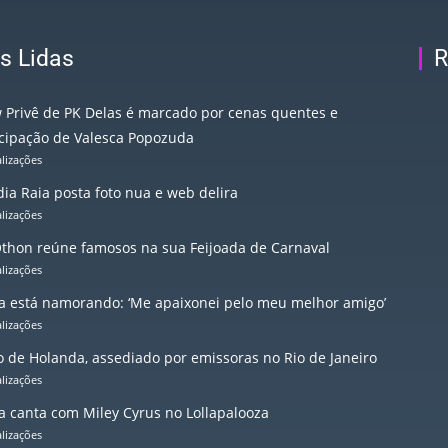
s Lidas
R
 Privê de PK Delas é marcado por cenas quentes e
icipação de Valesca Popozuda
alizações
ia Raia posta foto nua e web delira
alizações
Othon reúne famosos na sua Feijoada de Carnaval
alizações
a está namorando: ‘Me apaixonei pelo meu melhor amigo’
alizações
io de Holanda, assediado por emissoras no Rio de Janeiro
alizações
ta canta com Miley Cyrus no Lollapalooza
alizações