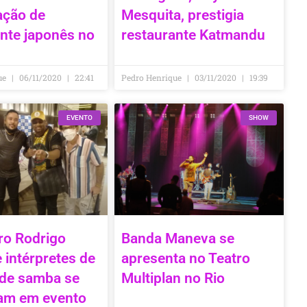
ação de
Mesquita, prestigia
nte japonês no
restaurante Katmandu
ue
06/11/2020
22:41
Pedro Henrique
03/11/2020
19:39
EVENTO
SHOW
ro Rodrigo
Banda Maneva se
intérpretes de
apresenta no Teatro
 de samba se
Multiplan no Rio
am em evento