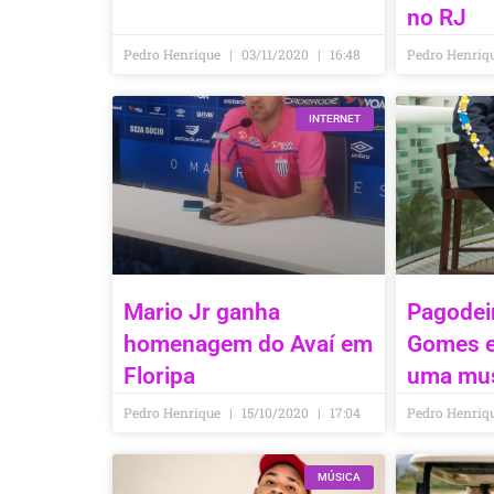
no RJ
Pedro Henrique
03/11/2020
16:48
Pedro Henriq
INTERNET
Mario Jr ganha
Pagodei
homenagem do Avaí em
Gomes e
Floripa
uma mu
Pedro Henrique
15/10/2020
17:04
Pedro Henriq
MÚSICA