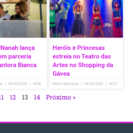
 Nanah lança
Heróis e Princesas
em parceria
estreia no Teatro das
antora Bianca
Artes no Shopping da
Gávea
ue
09/10/2020
16:56
Pedro Henrique
06/10/2020
18:27
11
12
13
14
Próximo »