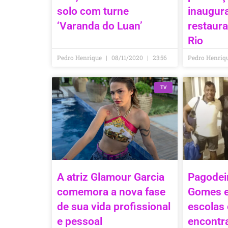
solo com turne
inaugur
‘Varanda do Luan’
restaura
Rio
Pedro Henrique
08/11/2020
23:56
Pedro Henriq
TV
A atriz Glamour Garcia
Pagodei
comemora a nova fase
Gomes e 
de sua vida profissional
escolas
e pessoal
encontr