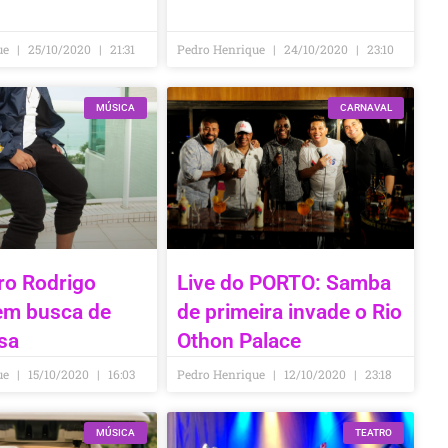
ue
25/10/2020
21:31
Pedro Henrique
24/10/2020
23:10
MÚSICA
CARNAVAL
ro Rodrigo
Live do PORTO: Samba
m busca de
de primeira invade o Rio
sa
Othon Palace
ue
15/10/2020
16:03
Pedro Henrique
12/10/2020
23:18
MÚSICA
TEATRO