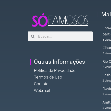
Mai
Show
part
8 visu
Cláud
5 visu
Outras Informações
Rio 
2 visu
Política de Privacidade
Sash
Termos de Uso
2 visu
Contato
Flav
Webmail
2 visu
Anit
2 visu