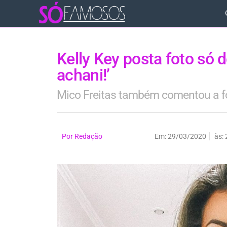
Kelly Key posta foto só 
achani!’
Mico Freitas também comentou a f
Por
Redação
Em:
29/03/2020
às: