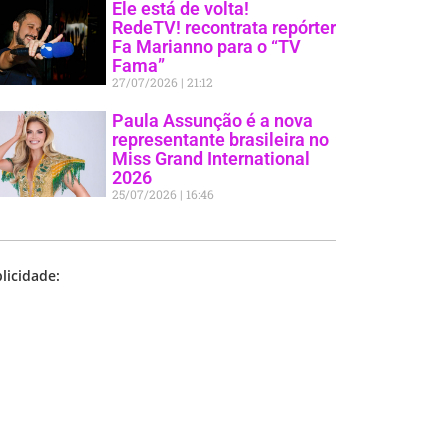
Ele está de volta!
RedeTV! recontrata repórter
Fa Marianno para o “TV
Fama”
27/07/2026
21:12
Paula Assunção é a nova
representante brasileira no
Miss Grand International
2026
25/07/2026
16:46
licidade: