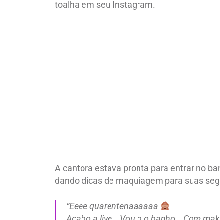
toalha em seu Instagram.
A cantora estava pronta para entrar no ba
dando dicas de maquiagem para suas seg
“Eeee quarentenaaaaaa
Acabo a live… Vou p o banho… Com make pr