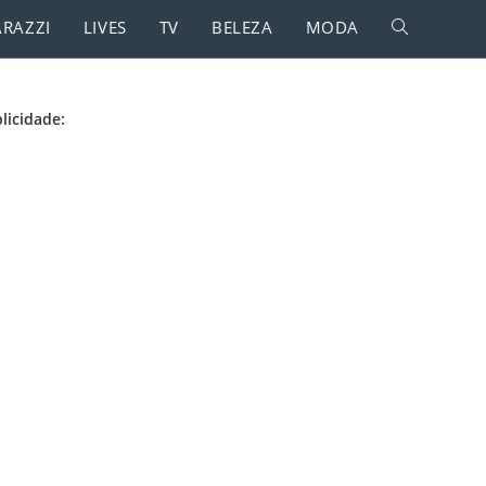
RAZZI
LIVES
TV
BELEZA
MODA
licidade: