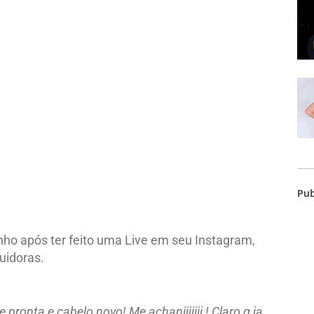
Pub
nho após ter feito uma Live em seu Instagram,
uidoras.
onta e cabelo novo! Me achaniiiiiii ! Claro q ia