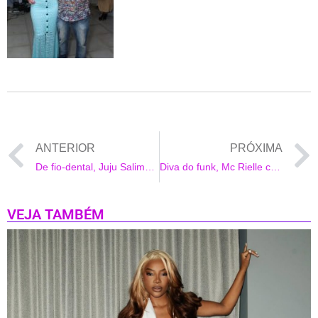
ANTERIOR
PRÓXIMA
De fio-dental, Juju Salimeni desfila de baixo de chuva em ensaio técnico
Diva do funk, Mc Rielle convida vovó da internet para bloco de Carnaval
VEJA TAMBÉM