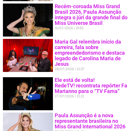
Recém-coroada Miss Grand
Brasil 2026, Paula Assunção
integra o júri da grande final do
Miss Universe Brasil
31/07/2026
19:52
Maria Gal relembra início da
carreira, fala sobre
empreendedorismo e destaca
legado de Carolina Maria de
Jesus
28/07/2026
21:37
Ele está de volta!
RedeTV! recontrata repórter Fa
Marianno para o “TV Fama”
27/07/2026
21:12
Paula Assunção é a nova
representante brasileira no
Miss Grand International 2026