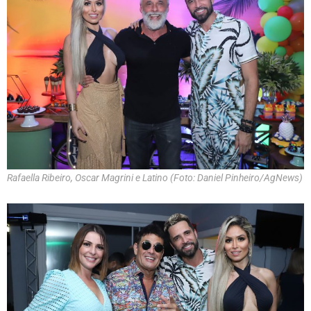
Rafaella Ribeiro, Oscar Magrini e Latino (Foto: Daniel Pinheiro/AgNews)