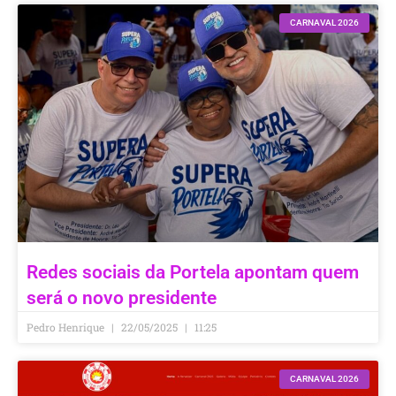
CARNAVAL 2026
Redes sociais da Portela apontam quem
será o novo presidente
Pedro Henrique
22/05/2025
11:25
CARNAVAL 2026