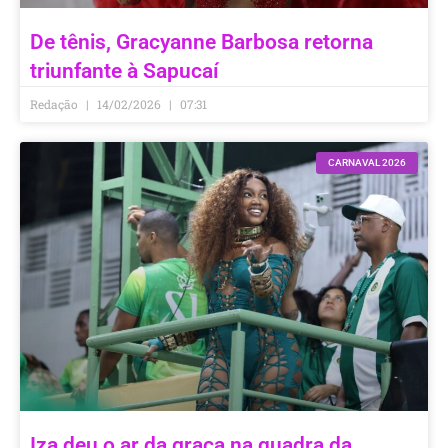
De tênis, Gracyanne Barbosa retorna
triunfante à Sapucaí
Redação
14/02/2026
07:31
CARNAVAL 2026
Iza deu o ar da graça na quadra da