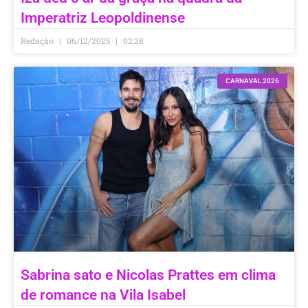
Imperatriz Leopoldinense
Redação
06/12/2025
02:28
CARNAVAL 2026
Sabrina sato e Nicolas Prattes em clima
de romance na Vila Isabel