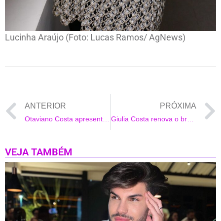
Lucinha Araújo (Foto: Lucas Ramos/ AgNews)
ANTERIOR
PRÓXIMA
Otaviano Costa apresentará novo programa no Canal GNT
Giulia Costa renova o bronzeado em praia do Rio
VEJA TAMBÉM