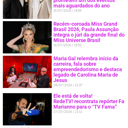
prometem um dos eventos
mais aguardados do ano
31/07/2026
19:55
Recém-coroada Miss Grand
Brasil 2026, Paula Assunção
integra o júri da grande final do
Miss Universe Brasil
31/07/2026
19:52
Maria Gal relembra início da
carreira, fala sobre
empreendedorismo e destaca
legado de Carolina Maria de
Jesus
28/07/2026
21:37
Ele está de volta!
RedeTV! recontrata repórter Fa
Marianno para o “TV Fama”
27/07/2026
21:12