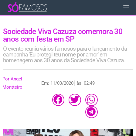
Sociedade Viva Cazuza comemora 30
anos com festa em SP
O evento reuniu vários famosos para o lançamento da
campanha 'Eu protegi teu nome por amor' em
homenagem aos 30 anos da Sociedade Viva Cazuza.
Por
Angel
Em:
11/03/2020
às:
02:49
Montteiro