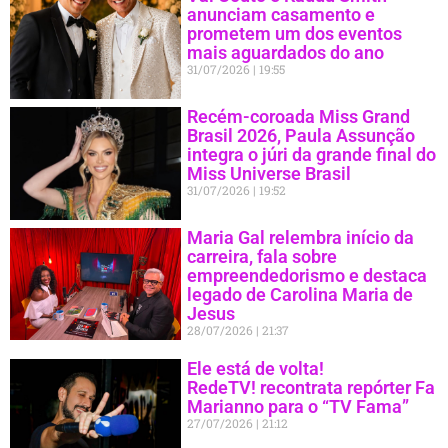
anunciam casamento e
prometem um dos eventos
mais aguardados do ano
31/07/2026
19:55
Recém-coroada Miss Grand
Brasil 2026, Paula Assunção
integra o júri da grande final do
Miss Universe Brasil
31/07/2026
19:52
Maria Gal relembra início da
carreira, fala sobre
empreendedorismo e destaca
legado de Carolina Maria de
Jesus
28/07/2026
21:37
Ele está de volta!
RedeTV! recontrata repórter Fa
Marianno para o “TV Fama”
27/07/2026
21:12