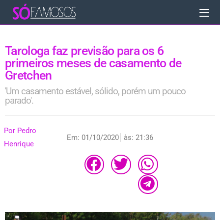
Tarologa faz previsão para os 6
primeiros meses de casamento de
Gretchen
'Um casamento estável, sólido, porém um pouco
parado'.
Por
Pedro
Em:
01/10/2020
às:
21:36
Henrique