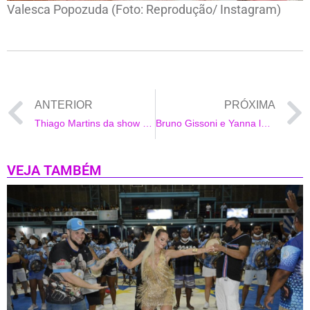
Valesca Popozuda (Foto: Reprodução/ Instagram)
ANTERIOR
PRÓXIMA
Thiago Martins da show de surfe com bodyboard
Bruno Gissoni e Yanna levam a pequena Madalena para passeio ao ar livre
VEJA TAMBÉM