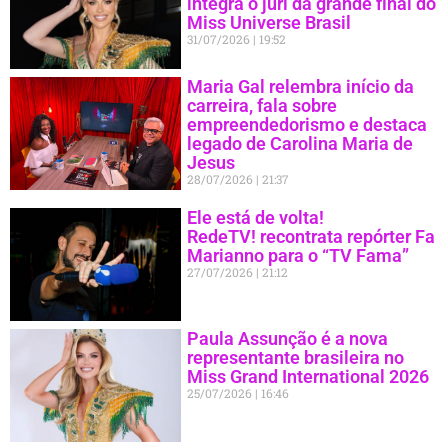
integra o júri da grande final do
Miss Universe Brasil
31/07/2026
19:52
Maria Gal relembra início da
carreira, fala sobre
empreendedorismo e destaca
legado de Carolina Maria de
Jesus
28/07/2026
21:37
Ele está de volta!
RedeTV! recontrata repórter Fa
Marianno para o “TV Fama”
27/07/2026
21:12
Paula Assunção é a nova
representante brasileira no
Miss Grand International 2026
25/07/2026
16:46