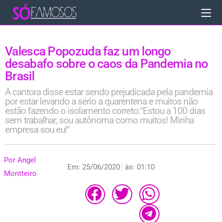
Valesca Popozuda faz um longo
desabafo sobre o caos da Pandemia no
Brasil
A cantora disse estar sendo prejudicada pela pandemia
por estar levando a sério a quarentena e muitos não
estão fazendo o isolamento correto:"Estou a 100 dias
sem trabalhar, sou autônoma como muitos! Minha
empresa sou eu!"
Por
Angel
Em:
25/06/2020
às:
01:10
Montteiro