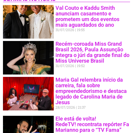
Val Couto e Kaddu Smith
anunciam casamento e
prometem um dos eventos
mais aguardados do ano
31/07/2026
19:55
Recém-coroada Miss Grand
Brasil 2026, Paula Assunção
integra o júri da grande final do
Miss Universe Brasil
31/07/2026
19:52
Maria Gal relembra início da
carreira, fala sobre
empreendedorismo e destaca
legado de Carolina Maria de
Jesus
28/07/2026
21:37
Ele está de volta!
RedeTV! recontrata repórter Fa
Marianno para o “TV Fama”