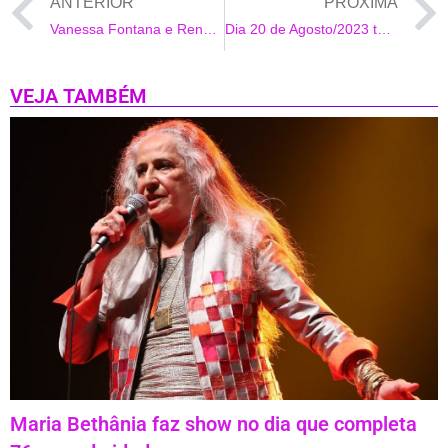
ANTERIOR
PRÓXIMA
Vanessa Fontana e Renata Fabris realizam Projetos culturais associados à Psicoterapia
Dia 20 de Agosto/2023 tem show do cantor Wladimir Cabanas homenageando FRANK SINATRA, TONY BENNETT & TOM JOBIM no Beco das Garrafas de Copacabana
VEJA TAMBÉM
Maria Bethânia faz show no dia que completa