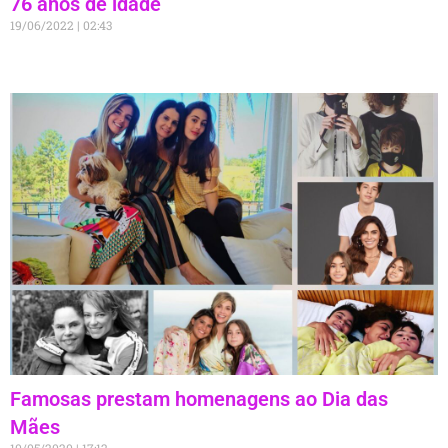
76 anos de idade
19/06/2022
02:43
Famosas prestam homenagens ao Dia das
Mães