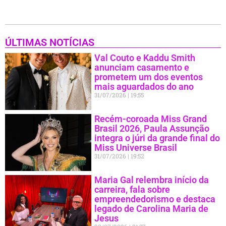
ÚLTIMAS NOTÍCIAS
Val Couto e Kaddu Smith
anunciam casamento e
prometem um dos eventos
mais aguardados do ano
31/07/2026
19:55
Recém-coroada Miss Grand
Brasil 2026, Paula Assunção
integra o júri da grande final do
Miss Universe Brasil
31/07/2026
19:52
Maria Gal relembra início da
carreira, fala sobre
empreendedorismo e destaca
legado de Carolina Maria de
Jesus