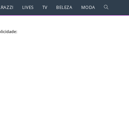
RAZZI
LIVES
TV
BELEZA
MODA
licidade: