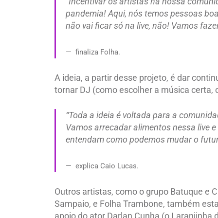
“Incentivar os artistas na nossa comun
pandemia! Aqui, nós temos pessoas boas
não vai ficar só na live, não! Vamos faze
finaliza Folha.
A ideia, a partir desse projeto, é dar con
tornar DJ (como escolher a música certa, o 
“Toda a ideia é voltada para a comunid
Vamos arrecadar alimentos nessa live e
entendam como podemos mudar o futur
explica Caio Lucas.
Outros artistas, como o grupo Batuque e
Sampaio, e Folha Trambone, também estar
apoio do ator Darlan Cunha (o Laranjinha