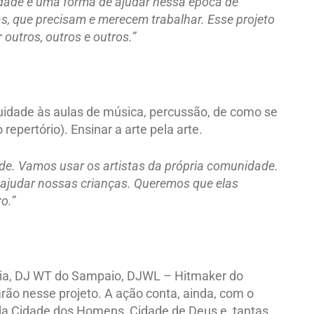
idade é uma forma de ajudar nessa época de
, que precisam e merecem trabalhar. Esse projeto
r outros, outros e outros.”
tinuidade às aulas de música, percussão, de como se
repertório). Ensinar a arte pela arte.
ade. Vamos usar os artistas da própria comunidade.
 ajudar nossas crianças. Queremos que elas
o.”
 Cia, DJ WT do Sampaio, DJWL – Hitmaker do
ão nesse projeto. A ação conta, ainda, com o
 da Cidade dos Homens, Cidade de Deus e, tantas