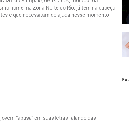
C MT
do Sampaio, de 19 anos, morador da
mo nome, na Zona Norte do Rio, já tem na cabeça
entes e que necessitam de ajuda nesse momento
Pub
jovem “abusa” em suas letras falando das