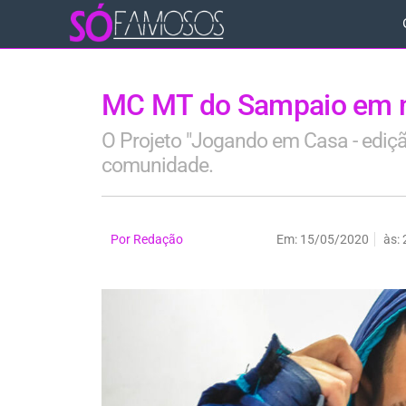
MC MT do Sampaio em m
O Projeto "Jogando em Casa - edição
comunidade.
Por
Redação
Em:
15/05/2020
às: