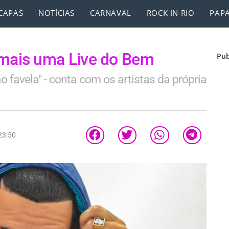
CAPAS
NOTÍCIAS
CARNAVAL
ROCK IN RIO
PAPA
ais uma Live do Bem
Pub
 favela" - conta com os artistas da própria
23:50