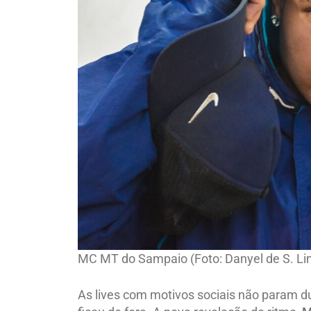
MC MT do Sampaio (Foto: Danyel de S. Lim
As lives com motivos sociais não param d