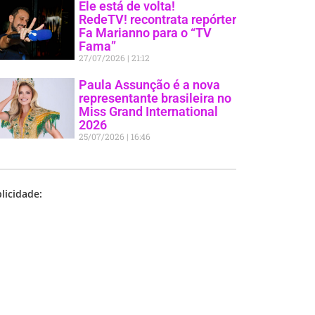
Ele está de volta!
RedeTV! recontrata repórter
Fa Marianno para o “TV
Fama”
27/07/2026
21:12
Paula Assunção é a nova
representante brasileira no
Miss Grand International
2026
25/07/2026
16:46
licidade: