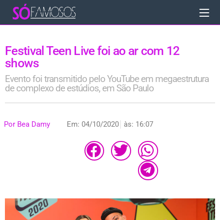
Festival Teen Live foi ao ar com 12
shows
Evento foi transmitido pelo YouTube em megaestrutura
de complexo de estúdios, em São Paulo
Por
Bea Damy
Em:
04/10/2020
às:
16:07