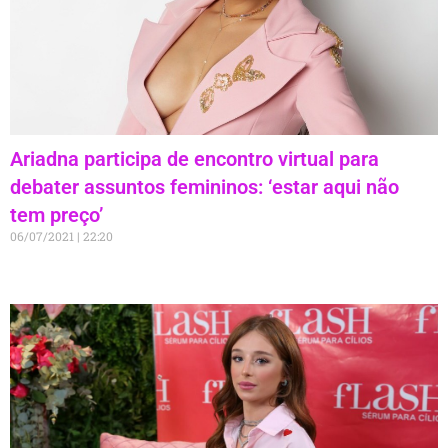
Ariadna participa de encontro virtual para
debater assuntos femininos: ‘estar aqui não
tem preço’
06/07/2021
22:20