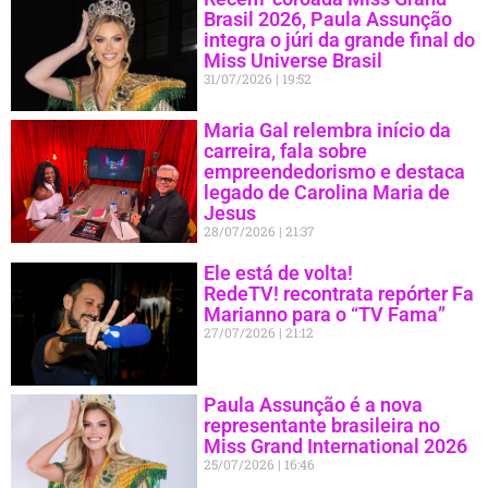
Brasil 2026, Paula Assunção
integra o júri da grande final do
Miss Universe Brasil
31/07/2026
19:52
Maria Gal relembra início da
carreira, fala sobre
empreendedorismo e destaca
legado de Carolina Maria de
Jesus
28/07/2026
21:37
Ele está de volta!
RedeTV! recontrata repórter Fa
Marianno para o “TV Fama”
27/07/2026
21:12
Paula Assunção é a nova
representante brasileira no
Miss Grand International 2026
25/07/2026
16:46